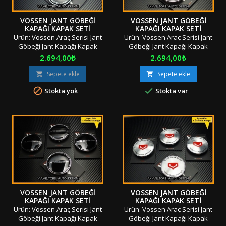
VOSSEN JANT GÖBEĞI
VOSSEN JANT GÖBEĞI
KAPAĞI KAPAK SETI
KAPAĞI KAPAK SETI
Ürün: Vossen Araç Serisi Jant
Ürün: Vossen Araç Serisi Jant
Göbeği Jant Kapağı Kapak
Göbeği Jant Kapağı Kapak
Seti Adet: 4 Parça Boyut: 6.5 /
Seti Adet: 4 Parça Boyut: 6.5 /
Fiyat
Fiyat
2.694,00₺
2.694,00₺
6.8 cm Materyal: OEM
6.8 cm Materyal: OEM
Ürün/Tırnaklı / Geçmeli
Ürün/Tırnaklı / Geçmeli
Sepete ekle
Sepete ekle


Uyumluluk: Vosssen BMW ve
Uyumluluk: Vosssen BMW ve


Stokta yok
Stokta var
Replika JantlarNot:Jant
Replika JantlarNot:Jant
Göbekleri Farklılık
Göbekleri Farklılık
Gösterebilir - Lütfen Ölçüyü
Gösterebilir - Lütfen Ölçüyü
Dikkate Alınız!J2/2 + L1"Orjinal
Dikkate Alınız!J2/2 + L1"Orjinal
/ Orijinal Kutusunda / Özel
/ Orijinal Kutusunda / Özel
Ambalajında" "" Stok Ürünü
Ambalajında" "" Stok Ürünü
&amp; Aynı Gün &amp; Hızlı...
&amp; Aynı Gün &amp; Hızlı...
VOSSEN JANT GÖBEĞI
VOSSEN JANT GÖBEĞI
KAPAĞI KAPAK SETI
KAPAĞI KAPAK SETI
Ürün: Vossen Araç Serisi Jant
Ürün: Vossen Araç Serisi Jant
Göbeği Jant Kapağı Kapak
Göbeği Jant Kapağı Kapak