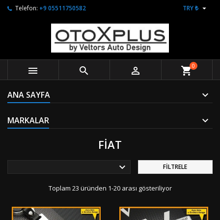

Telefon:
+9 05511750582
TRY ₺
0



shopping_cart
ANA SAYFA
MARKALAR
FIAT

FILTRELE
Toplam 23 üründen 1-20 arası gösteriliyor