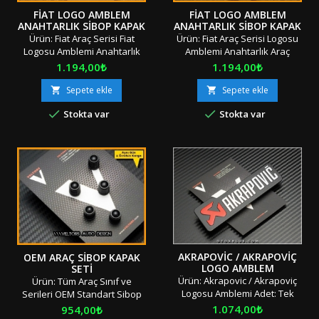
FIAT LOGO AMBLEM
FIAT LOGO AMBLEM
ANAHTARLIK SIBOP KAPAK
ANAHTARLIK SIBOP KAPAK
SETI
SETI
Ürün: Fiat Araç Serisi Fiat
Ürün: Fiat Araç Serisi Logosu
Logosu Amblemi Anahtarlık
Amblemi Anahtarlık Araç
Araç Sibop Kapak Seti Adet: 5
Sibop Kapak Seti Adet: 5
Fiyat
Fiyat
1.194,00₺
1.194,00₺
Parça Boyut: Standart
Parça Boyut: Standart
Materyal: OEM Ürün
Materyal: OEM Ürün
Sepete ekle
Sepete ekle


Uyumluluk: Tüm Sınıf ve
Uyumluluk: Tüm Sınıf ve


Stokta var
Stokta var
SerilerD6 "Orjinal / Orijinal
SerilerD6"Orjinal / Orijinal
Kutusunda / Özel
Kutusunda / Özel
Ambalajında" "" Stok Ürünü
Ambalajında" "" Stok Ürünü
&amp; Aynı Gün &amp; Hızlı
&amp; Aynı Gün &amp; Hızlı
Gönderi &amp; İndirimli
Gönderi &amp; İndirimli
Kargo "" Türkiye'nin Her
Kargo "" Türkiye'nin Her
Yerine Aras Kargo ile İndirimli
Yerine Aras Kargo ile İndirimli
Kargo &amp; Tek...
Kargo &amp; Tek Seferde
ve...
AKRAPOVIC / AKRAPOVIÇ
OEM ARAÇ SIBOP KAPAK
LOGO AMBLEM
SETI
Ürün: Akrapovic / Akrapoviç
Ürün: Tüm Araç Sınıf ve
Logosu Amblemi Adet: Tek
Serileri OEM Standart Sibop
Parça Boyut: Standart
Kapak Seti Adet: 4 Parça
Fiyat
1.074,00₺
Fiyat
954,00₺
Materyal: OEM Ürün/Çift