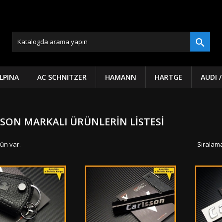

LPINA
AC SCHNITZER
HAMANN
HARTGE
AUDI 
SON MARKALI ÜRÜNLERIN LISTESI
ün var.
Sıralama