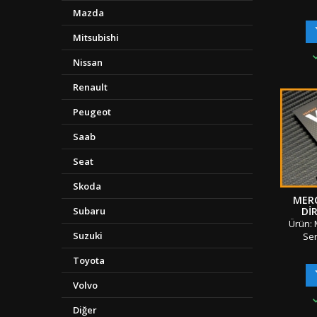
Yıldızı
Mazda
Tek Pa
Materya
Mitsubishi
/ Klips
v
Nissan
K3/1
K
Renault
Ambala
&amp; 
Peugeot
Gönderi 
"" Türki
Saab
Seat
Skoda
MER
DI
Subaru
Ürün: 
Suzuki
Ser
Direks
Toyota
Adet
Standar
Volvo
Çift Ta
Tüm Sını
Diğer
/ Orij