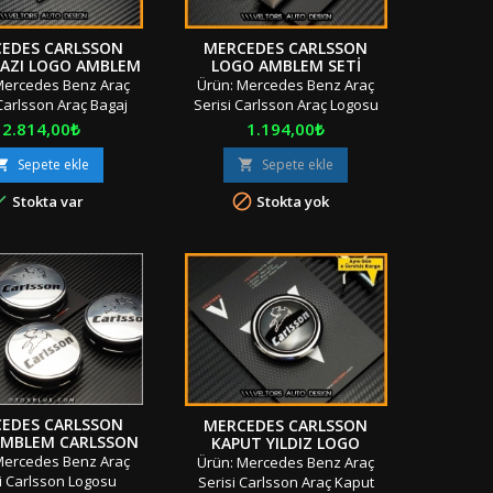
EDES CARLSSON
MERCEDES CARLSSON
YAZI LOGO AMBLEM
LOGO AMBLEM SETI
Mercedes Benz Araç
Ürün: Mercedes Benz Araç
 Carlsson Araç Bagaj
Serisi Carlsson Araç Logosu
Logosu Amblemi Adet:
Amblemi Seti Adet: 2 Parça
Fiyat
Fiyat
2.814,00₺
1.194,00₺
rça Boyut: Standart
Boyut: Standart Materyal:
yal: OEM Ürün/Çift
OEM Ürün/Çift Taraflı Bant
Sepete ekle
Sepete ekle


 Bant Uyumluluk: Tüm
Uyumluluk: Tüm Sınıf ve


Stokta var
Stokta yok
 SerilerR4/1"Orjinal /
SerilerK2/13"Orjinal / Orijinal
al Kutusunda / Özel
Kutusunda / Özel
ında" "" Stok Ürünü
Ambalajında" "" Stok Ürünü
ynı Gün &amp; Hızlı
&amp; Aynı Gün &amp; Hızlı
&amp; İndirimli Kargo
Gönderi &amp; İndirimli Kargo
ye'nin Her Yerine Aras
"" Türkiye'nin Her Yerine Aras
go ile İndirimli...
Kargo ile İndirimli Kargo
&amp;...
EDES CARLSSON
MERCEDES CARLSSON
AMBLEM CARLSSON
KAPUT YILDIZ LOGO
 GÖBEĞI GÖBEK
AMBLEM
Mercedes Benz Araç
Ürün: Mercedes Benz Araç
KAPAK SETI
i Carlsson Logosu
Serisi Carlsson Araç Kaput