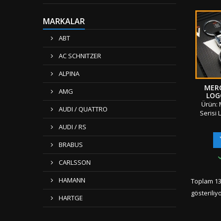
Ambala
&amp; 
MARKALAR
Gönderi 
"" Türki
ABT
Kargo 
AC SCHNITZER
ALPINA
MER
AMG
LOG
KR
Ürün: 
AUDI / QUATTRO
Serisi
Krom 
AUDI / RS
Adet:
Kutusu
BRABUS
Mat
Uyuml
CARLSSON
Seriler
K
HAMANN
Toplam 13
Ambala
gösteriliy
&amp; 
HARTGE
Gönderi 
"" Türki
Kar