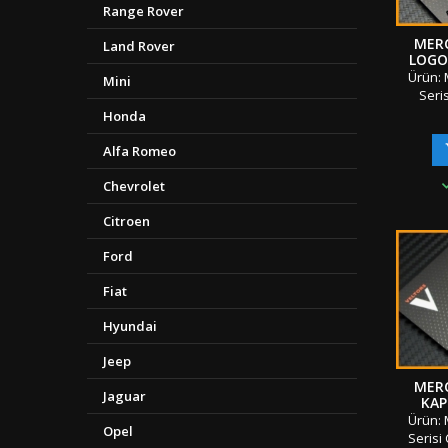
Range Rover
MER
Land Rover
LOGO
DE
Ürün: 
Mini
Seri
Amb
Honda
Anahta
Boyut
Alfa Romeo
Gerçek
Sınıf ve
Chevrolet
/ Orij
Ambala
Citroen
&amp; 
Ford
Gönderi 
"" Türki
Fiat
Kargo 
Hyundai
Jeep
MER
Jaguar
KAP
Ürün: 
Opel
Serisi