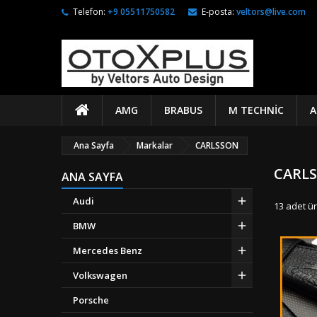
Telefon:
+9 05511750582
E-posta:
veltors@live.com
AMG
BRABUS
M TECHNIC
A
Ana Sayfa
Markalar
CARLSSON
CARLS
ANA SAYFA
Audi
13 adet ür
BMW
Mercedes Benz
Volkswagen
Porsche