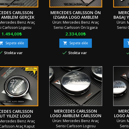
CEDES CARLSSON
MERCEDES CARLSSON ÖN
MERC
 AMBLEM GERÇEK
IZGARA LOGO AMBLEM
BAGAJ 
RI ANAHTARLIK
Mercedes Benz Araç
Ürün: Mercedes Benz Araç
Ürün: 
si Carlsson Logosu
Serisi Carlsson Ön Izgara
Serisi
lemi Gerçek Deri
Logosu Amblemi Adet: Tek
Yazısı 
Fiyat
Fiyat
1.494,00₺
2.334,00₺
rlık Adet: Tek Parça
Parça Boyut: Standart
Tek Pa
: Standart Materyal:
Materyal: OEM Ürün/ Geçmeli
Mater
Sepete ekle
Sepete ekle


 Deri Uyumluluk: Tüm
/ Vidalı Uyumluluk: Tüm Sınıf
Taraflı


Stokta var
Stokta var
 SerilerM2 + D4"Orjinal
ve SerilerP2"Orjinal / Orijinal
Sınıf ve
inal Kutusunda / Özel
Kutusunda / Özel
Orijin
jında" "" Stok Ürünü
Ambalajında" "" Stok Ürünü
Ambalaj
Aynı Gün &amp; Hızlı
&amp; Aynı Gün &amp; Hızlı
&amp; A
&amp; İndirimli Kargo
Gönderi &amp; İndirimli Kargo
Gönderi 
ye'nin Her Yerine Aras
"" Türkiye'nin Her Yerine Aras
"" Türki
ile İndirimli Kargo...
Kargo ile İndirimli Kargo
Kar
&amp;...
MERCEDES CARLSSON
MERC
CEDES CARLSSON
LOGO AMBLEM CARLSSON
LOGO 
UT YILDIZ LOGO
JANT GÖBEĞI GÖBEK
JANT
AMBLEM
Ürün: Mercedes Benz Araç
Ürün: 
Mercedes Benz Araç
KAPAK SETI
Serisi Carlsson Logosu
Seris
 Carlsson Araç Kaput