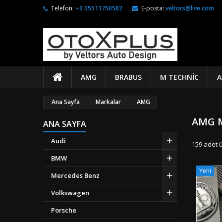
Telefon:
+9 05511750582
E-posta:
veltors@live.com
AMG
BRABUS
M TECHNIC
A
Ana Sayfa
Markalar
AMG
AMG M
ANA SAYFA
Audi
159 adet 
BMW
Yeni
Mercedes Benz
Volkswagen
Porsche