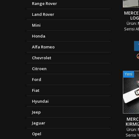
Range Rover
MERCE
Land Rover
LOG
Ürün: 
Mini
Serisi 
Araç Ya
Honda
Adet: 2
Mater
Alfa Romeo
Taraflı
Sınıf v
Chevrolet
Oriji
Ambala
Citroen
&amp; 
Yeni
Gönderi 
Ford
"" Türki
Fiat
Hyundai
Jeep
MERC
Jaguar
KIRMIZ
BAGAJ 
Ürün: 
Opel
Serisi 