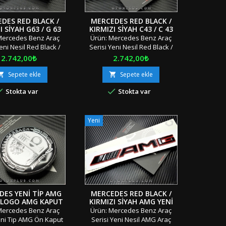
DES RED BLACK /
MERCEDES RED BLACK /
I SIYAH G63 / G 63
KIRMIZI SIYAH C43 / C 43
YAZI LOGO AMBLEM
BAGAJ YAZI LOGO AMBLEM
Mercedes Benz Araç
Ürün: Mercedes Benz Araç
Yeni Nesil Red Black /
Serisi Yeni Nesil Red Black /
Siyah G63 / G 63 Araç
Kırmızı Siyah C43 / C 43 Araç
Fiyat
Fiyat
2.742,00₺
2.742,00₺
azısı Logosu Amblemi
Bagaj Yazısı Logosu Amblemi
: Tek Parça Boyut:
Adet: Tek Parça Boyut:
Sepete ekle
Sepete ekle


 Materyal: OEM Ürün/
Standart Materyal: OEM Ürün/


Stokta var
Stokta var
raflı Bant Uyumluluk:
Çift Taraflı Bant Uyumluluk:
Tüm Sınıf ve
Tüm Sınıf ve SerilerD2/+
2/+"Orjinal / Orijinal
"Orjinal / Orijinal Kutusunda /
tusunda / Özel
Özel Ambalajında" "" Stok
Yeni
ında" "" Stok Ürünü
Ürünü &amp; Aynı Gün &amp;
ynı Gün &amp; Hızlı
Hızlı Gönderi &amp; İndirimli
&amp; İndirimli Kargo
Kargo "" Türkiye'nin...
""...
DES YENI TIP AMG
MERCEDES RED BLACK /
 LOGO AMG KAPUT
KIRMIZI SIYAH AMG YENI
AMBLEM
NESIL BAGAJ YAZI LOGO
Mercedes Benz Araç
Ürün: Mercedes Benz Araç
AMBLEM
eni Tip AMG Ön Kaput
Serisi Yeni Nesil AMG Araç