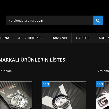

LPINA
AC SCHNITZER
HAMANN
HARTGE
AUDI 
ARKALI ÜRÜNLERIN LISTESI
ürün var.
Sıralama
Yeni
Yeni