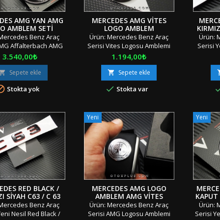
DES AMG YAN AMG
MERCEDES AMG VITES
MERCE
O AMBLEM SETI
LOGO AMBLEM
KIRMIZ
BAGAJ 
Mercedes Benz Araç
Ürün: Mercedes Benz Araç
Ürün: 
AMG Affalterbach AMG
Serisi Vites Logosu Amblemi
Serisi 
n Logosu Amblemi Seti
Adet: Tek Parça Boyut: 2.9 cm
Kırmızı 
Fiyat
Fiyat
3.540,00₺
1.194,00₺
 Parça Boyut: Standart
Materyal: OEM Ürün/Çift
Bagaj Y
yal: OEM Ürün/Çift
Taraflı Bant Uyumluluk: Ölçü
Adet
Sepete ekle
Sepete ekle


 Bant Uyumluluk: Tüm
Uyumlu Tüm Sınıf ve
Standart


Stokta yok
Stokta var
e SerilerR4/2"Orjinal /
SerilerK2/1 "Orjinal / Orijinal
Çift Ta
nal Kutusunda / Özel
Kutusunda / Özel
jında" "" Stok Ürünü
Ambalajında" "" Stok Ürünü
SerilerD
Aynı Gün &amp; Hızlı
&amp; Aynı Gün &amp; Hızlı
Ku
Yeni
Yeni
&amp; İndirimli Kargo
Gönderi &amp; İndirimli Kargo
Ambalaj
ye'nin Her Yerine Aras
"" Türkiye'nin Her Yerine Aras
&amp; A
Kargo ile...
Kargo ile İndirimli Kargo
Gönderi 
&amp;...
EDES RED BLACK /
MERCEDES AMG LOGO
MERCE
I SIYAH C63 / C 63
AMBLEM AMG VITES
KAPUT
YAZI LOGO AMBLEM
TOPUZU
Mercedes Benz Araç
Ürün: Mercedes Benz Araç
Ürün: 
Yeni Nesil Red Black /
Serisi AMG Logosu Amblemi
Serisi Y