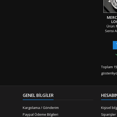
MERC
LO
Ürün: 
Serisi
Amble
B
Materya
Çift Ta
Tüm S
"Orjinal
Özel A
Toplam 15
Ürünü &
gösteriliy
Hızlı G
Kargo
Yerine A
GENEL BILGILER
HESABI
Kargolama / Gönderim
Kişisel bilg
Paypal Ödeme Bilgileri
Siparişler