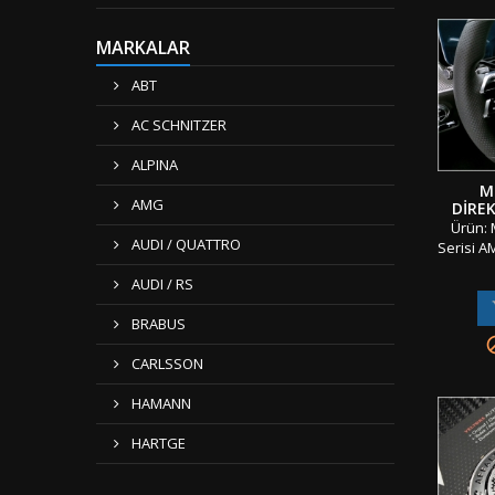
Seriler
K
MARKALAR
Ambala
&amp; 
ABT
Gönderi 
AC SCHNITZER
ALPINA
M
AMG
DIRE
AMG Y
Ürün: 
AUDI / QUATTRO
Serisi A
Logos
AUDI / RS
Parç
Materya
BRABUS
/ Tırna
Class / 
CARLSSON
Class ...
K
HAMANN
Ambala
&amp; 
HARTGE
Gönderi 
"" 