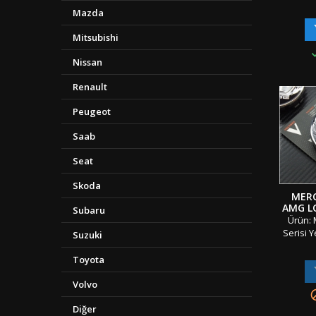
Kırmızı
Mazda
Bagaj Y
Adet
Mitsubishi
Standar
Çift Ta
Nissan
Seriler
Renault
K
Ambala
Peugeot
&amp; 
Gönderi 
Saab
Seat
Skoda
MERC
AMG L
Subaru
GÖB
Ürün: 
Serisi 
Suzuki
Amble
Göbek 
Toyota
Parç
Materya
Volvo
Geçmel
Mercede
Diğer