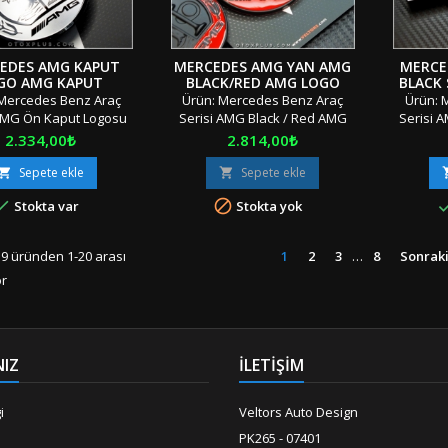
EDES AMG KAPUT
MERCEDES AMG YAN AMG
MERCE
GO AMG KAPUT
BLACK/RED AMG LOGO
BLACK 
AMBLEM
AMBLEM SETI
L
Mercedes Benz Araç
Ürün: Mercedes Benz Araç
Ürün: 
 AMG Ön Kaput Logosu
Serisi AMG Black / Red AMG
Serisi 
mi Adet: Tek Parça
Araç Yan Logosu Amblemi Seti
Bagaj Y
Fiyat
Fiyat
2.334,00₺
2.814,00₺
oyut: Standart
Adet: 2 Parça Boyut: Standart
Adet:
l: OEM Ürün Geçmeli /
Materyal: OEM Ürün/Çift
Standart
Sepete ekle
Sepete ekle


raflı Bant Uyumluluk:
Taraflı Bant Uyumluluk: Tüm
Çift Ta


Stokta var
Stokta yok
ınıf ve SerilerK3/13
Sınıf ve SerilerR4/2"Orjinal /
 / Orijinal Kutusunda /
Orijinal Kutusunda / Özel
SerilerR
mbalajında" "" Stok
Ambalajında" "" Stok Ürünü
Ku
9 üründen 1-20 arası
1
2
3
…
8
Sonrak
amp; Aynı Gün &amp;
&amp; Aynı Gün &amp; Hızlı
Ambalaj
or
önderi &amp; İndirimli
Gönderi &amp; İndirimli Kargo
&amp; A
 "" Türkiye'nin Her
"" Türkiye'nin Her Yerine Aras
Gönderi 
ras Kargo ile İndirimli
Kargo ile...
"" Türki
Kargo...
NIZ
İLETİŞİM
i
Veltors Auto Design
PK265 - 07401