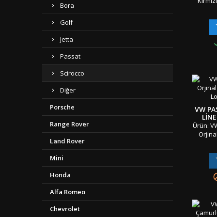
Kırmız
Bora
Bagaj Y
Adet
Golf
Standar
Çift Ta
Jetta
Seriler
Passat
K
Ambala
Scirocco
&amp; 
Gönderi 
Diğer
"" Türki
Porsche
VW PA
LIN
Range Rover
LOG
Ürün: VW
Orjina
Land Rover
Logosu 
Parç
Mini
Mater
Taraflı
Honda
Sınıf ve
Oriji
Alfa Romeo
Ambala
&amp; 
Chevrolet
Gönderi 