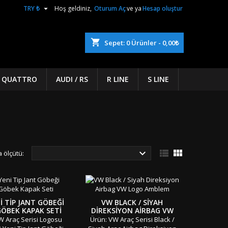

TRY ₺
Hoş geldiniz,
Oturum Aç
ve ya
Hesap oluştur
shopping_cart
Sepet:
0
Ürünler - 0,00₺
/ QUATTRO
AUDI / RS
R LINE
S LINE



 ölçütü:
I TIP JANT GÖBEĞI
VW BLACK / SIYAH
GÖBEK KAPAK SETI
DIREKSIYON AIRBAG VW
LOGO AMBLEM
W Araç Serisi Logosu
Ürün: VW Araç Serisi Black /