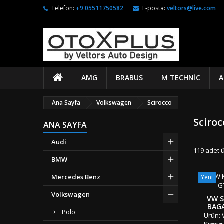
Telefon:
+9 05511750582
E-posta:
veltors@live.com
AMG
BRABUS
M TECHNIC
A
Ana Sayfa
Volkswagen
Scirocco
Sciroc
ANA SAYFA
Audi
119 adet 
BMW
Mercedes Benz
Yeni
Volkswagen
VW S
BAGA
Polo
Ürün: 