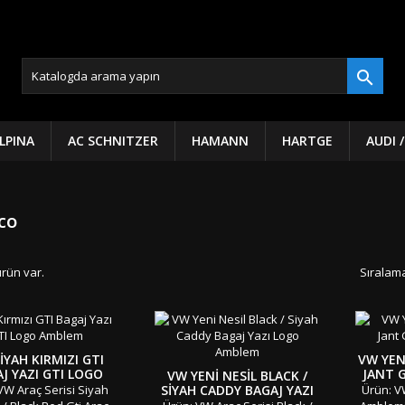

LPINA
AC SCHNITZER
HAMANN
HARTGE
AUDI 
co
ürün var.
Sıralama
IYAH KIRMIZI GTI
VW YEN
J YAZI GTI LOGO
JANT 
VW YENI NESIL BLACK /
AMBLEM
VW Araç Serisi Siyah
SIYAH CADDY BAGAJ YAZI
Ürün: V
LOGO AMBLEM