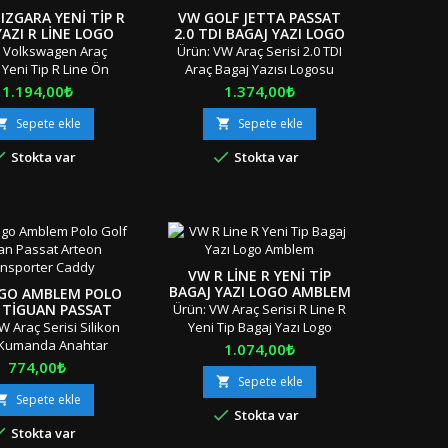
ında" "" Stok Ürünü
Ambalajında" "" Stok...
IZGARA YENI TIP R
VW GOLF JETTA PASSAT
 Aynı Gün &amp;...
YAZI R LINE LOGO
2.0 TDI BAGAJ YAZI LOGO
AMBLEM
AMBLEM
: Volkswagen Araç
Ürün: VW Araç Serisi 2.0 TDI
 Yeni Tip R Line Ön
Araç Bagaj Yazısı Logosu
ra R Yazısı Logosu
Amblemi Adet: Tek Parça
Fiyat
Fiyat
1.194,00₺
1.374,00₺
mi Adet: Tek Parça
Boyut: Standart Materyal:
 Standart Materyal:
OEM Ürün/Çift Taraflı Bant
Sepete ekle
Sepete ekle


/ 3M Çift Taraflı Bant
Uyumluluk: Tüm Sınıf ve


Stokta var
Stokta var
uluk: Tüm Sınıf ve
SerilerP1/11"Orjinal / Orijinal
7/1"Orjinal / Orijinal
Kutusunda / Özel
tusunda / Özel
Ambalajında" "" Stok Ürünü
ında" "" Stok Ürünü
&amp; Aynı Gün &amp; Hızlı
ynı Gün &amp; Hızlı
Gönderi &amp; İndirimli Kargo
&amp; İndirimli Kargo
"" Türkiye'nin Her Yerine Aras
ye'nin Her Yerine Aras
Kargo ile İndirimli Kargo
VW R LINE R YENI TIP
Kargo ile...
&amp;...
BAGAJ YAZI LOGO AMBLEM
GO AMBLEM POLO
 TIGUAN PASSAT
Ürün: VW Araç Serisi R Line R
ON TRANSPORTER
W Araç Serisi Silikon
Yeni Tip Bagaj Yazı Logo
DY ANAHTARLIK
 Kumanda Anahtar
Amblem Adet: Tek Parça
Fiyat
1.074,00₺
AR KUMANDA KABI
 Kabı Kılıfı Adet: 2
Boyut: Standart Materyal:
Fiyat
774,00₺
ORUMA KILIF
ilikon Kumanda Kabı +
OEM Ürün/Çift Taraflı Bant
Sepete ekle

l VW Logo) Boyut:
Uyumluluk: Tüm Sınıf ve
Sepete ekle


Stokta var
t Materyal: OEM Ürün
SerilerR7/1"Orjinal / Orijinal

Stokta var
uluk: Tüm Sınıf ve
Kutusunda / Özel