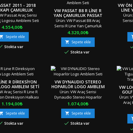
ye'nin Her Yerine Aras
Gönderi &amp; İndirimli Kargo
Ambalaj
SSAT 2011 - 2018
VW ÖN 
go ile İndirimli...
"" Türkiye'nin...
&amp;
 KAPI ÇAMURLUK
LINE 
VW PASSAT B8 R LINE R
O AMBLEM SETI
W Passat Araç Serisi
YAN ÇAMURLUK PASSAT
Ürün
LOGO AMBLEM SETI
ç Logosu Amblemi Seti
Ürün: VW Passat B8 Araç
Serisi
 Parça Boyut: Standart
Serisi R Line Yan Çamurluk
Izga
Fiyat
4.554,00₺
yal: OEM Ürün/Çift
Logosu Amblemi Seti Adet:
Amble
Fiyat
4.320,00₺
 Bant Uyumluluk: 2011
4 Parça Boyut: Standart
Boyut:
Sepete ekle

 Passat Tüm Sınıf ve
Materyal: OEM Ürün / Çift
OEM Ürün
Sepete ekle


Stokta var
7/11 "Orjinal / Orijinal
Taraflı Bant Uyumluluk: Tüm
Uyuml

Stokta var
utusunda / Özel
Sınıf ve
SerilerR
jında" "" Stok Ürünü
Seriler Not:Ucuz Plastik Üzeri
Ku
Aynı Gün &amp; Hızlı
Teneke Bükme Değildir!R7/9
Ambalaj
&amp; İndirimli Kargo
"Orjinal / Orijinal Kutusunda /
&amp; A
ye'nin Her Yerine Aras
Özel Ambalajında" "" Stok
Gönderi 
go ile İndirimli...
Ürünü &amp; Aynı Gün &amp;
"" Türki
LINE R DIREKSIYON
VW DYNAUDIO STEREO
Hızlı Gönderi &amp; İndirimli
LOGO AMBLEM SETI
HOPARLÖR LOGO AMBLEM
VW LO
Kargo ""...
SETI
W Araç Serisi R Line R
Ürün: VW Araç Serisi
GOLF
ARTE
on Direksiyon Halkası
Dynaudio Stereo Hoparlör
Ürün: V
CAD
Amblemi Seti Adet: 2
Logo Amblem Seti Adet: 2
Araç
Fiyat
Fiyat
1.194,00₺
1.074,00₺
ANAHT
a Boyut: Standart
Parça Boyut: Standart / Yeni
Koruma
K
yal: OEM Ürün/Çift
Tip Küçük Boy Materyal: OEM
Parça (S
Sepete ekle
Sepete ekle


 Bant Uyumluluk: Tüm
Ürün/Çift Taraflı Bant
Meta


Stokta var
Stokta var
e SerilerR7/1"Orjinal /
Uyumluluk: Tüm Sınıf ve
Standar
nal Kutusunda / Özel
SerilerK3/24"Orjinal / Orijinal
Uyuml