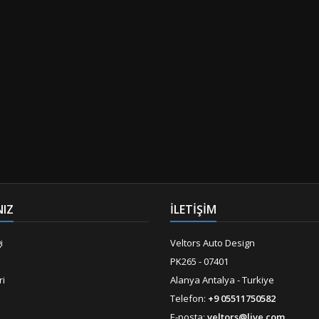
NIZ
İLETİŞİM
i
Veltors Auto Design
PK265 - 07401
ri
Alanya Antalya - Turkiye
Telefon:
+9 05511750582
E-posta:
veltors@live.com