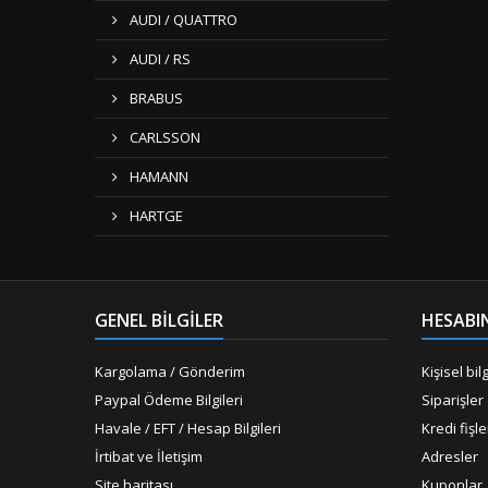
AUDI / QUATTRO
AUDI / RS
BRABUS
CARLSSON
HAMANN
HARTGE
GENEL BILGILER
HESABI
Kargolama / Gönderim
Kişisel bilg
Paypal Ödeme Bilgileri
Siparişler
Havale / EFT / Hesap Bilgileri
Kredi fişle
İrtibat ve İletişim
Adresler
Site haritası
Kuponlar