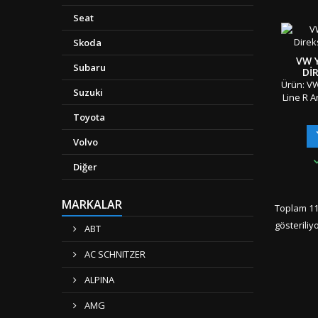
Ambala
&amp; 
Seat
Gönderi 
"" Türki
Skoda
VW Y
Subaru
DI
Ürün: VW
Suzuki
Line R A
Amble
Toyota
Boyut
OEM Ür
Volvo
Uyuml
Seriler
Diğer
K
Ambala
&amp; 
MARKALAR
Toplam 11
Gönderi 
gösteriliy
"" Türki
ABT
Kargo 
AC SCHNITZER
ALPINA
AMG