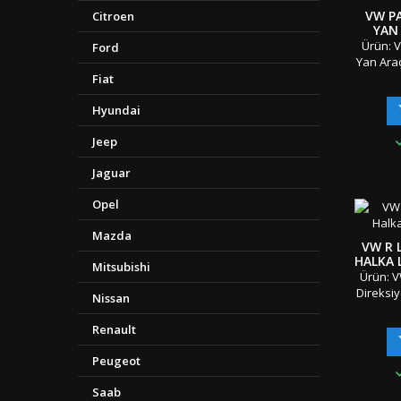
"" Türki
VW PA
Citroen
Kar
YAN
LOG
Ürün: V
Ford
Yan Ara
Adet: 4
Fiat
Mater
Hyundai
Tataflı
-2018
Jeep
SerilerR
K
Jaguar
Ambala
&amp; 
Opel
Gönderi 
"" Türki
Mazda
Kar
VW R 
HALKA 
Mitsubishi
Ürün: V
Direksiy
Nissan
Logosu 
Parç
Renault
Mater
Taraflı
Peugeot
Sınıf v
Oriji
Saab