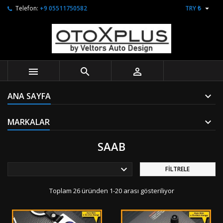

Telefon:
+9 05511750582
TRY ₺



ANA SAYFA
MARKALAR
SAAB

FILTRELE
Toplam 26 üründen 1-20 arası gösteriliyor