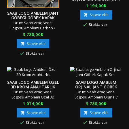
Saab Anahtarlık Adet: Tek
Fiyat
1.194,00₺
Parça (Orijinal Kutusunda)
SAAB LOGO AMBLEM JANT
Boyut: Standart Materyal:
Sepete ekle

GÖBEĞI GÖBEK KAPAK
OEM Ürün/Çift Taraflı Bant
SETI
Ürün: Saab Araç Serisi

Stokta var
Uyumluluk: Tüm Sınıf ve
Logosu Amblemi Carbon /
SerilerP9"Orjinal / Orijinal
Karbon Jant Göbeği Jant
Fiyat
3.780,00₺
Kutusunda / Özel
Göbek Kapağı Seti Adet: 4
Ambalajında" "" Stok Ürünü
Parça Boyut: 6.0 cm Materyal:
Sepete ekle

&amp; Aynı Gün &amp; Hızlı
OEM Ürün/Tırnaklı / Geçmeli
Gönderi &amp; İndirimli

Stokta var
Uyumluluk: Tüm Sınıf ve
Kargo "" Türkiye'nin Her
SerilerJ4/8"Orjinal / Orijinal
Yerine Aras Kargo ile...
Kutusunda / Özel
Ambalajında" "" Stok Ürünü
&amp; Aynı Gün &amp; Hızlı
Gönderi &amp; İndirimli
SAAB LOGO AMBLEM ÖZEL
SAAB LOGO AMBLEM
Kargo "" Türkiye'nin Her
3D KROM ANAHTARLIK
ORJINAL JANT GÖBEK
Yerine Aras Kargo ile...
KAPAK SETI
Ürün: Saab Araç Serisi
Ürün: Saab Araç Serisi
Logosu Amblemi Özel 3D
Logosu Amblemi Orjinal /
Krom Anahtarlık Adet: Tek
Orijinal Jant Göbeği Jant
Fiyat
Fiyat
1.074,00₺
3.780,00₺
Parça (Orijinal Kutusunda)
Göbek Kapağı Seti Adet: 4
Boyut: Standart Materyal:
Parça Boyut: 6.0 cm Materyal:
Sepete ekle
Sepete ekle


OEM Ürün/Çift Taraflı Bant
OEM Ürün/Tırnaklı / Geçmeli


Stokta var
Stokta var
Uyumluluk: Tüm Sınıf ve
Uyumluluk: Tüm Sınıf ve
SerilerD4 "Orjinal / Orijinal
SerilerJ4/8"Orjinal / Orijinal