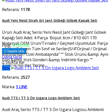
Referans:
1178
Audi Yeni Nesil Siyah Gri Jant Göbeği Göbek Kapak Seti
Ürün: Audi Araç Serisi Yeni Nesil Jant Göbeği Jant Göbek
Kapağı Seti Adet: 4 Parça Boyut: 6cm / 81D 601 170
Materyal: OEM Ürün/Tırnaklı / Geçmeli Uyumluluk: Parça
Fiyat
4.338,00₺
ve Ölçü Eşleşen Tüm Sınıf ve SerilerJ5/4"Orjinal / Orijinal

Sepete ekle
Kutusunda / Özel Ambalajında" "" Stok Ürünü &amp; Aynı
Daha fazla
Gün &amp; Hızlı Gönderi &amp; İndirimli Kargo ""

Stokta var
Türkiye'nin Her Yerine...
Yeni
Referans:
2527
Marka:
S LINE
Audi TTS / TT S Ön Izgara Logo Amblem Seti
Audi Araç Serisi TTS / TT S Ön Izgara Logosu Amblemi