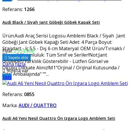
Referans:
1266
Audi Black / Siyah Jant Göbeği Göbek Kapak Seti
Ürün:Audi Araç Serisi Logosu Amblemi Black / Siyah Jant
Göbeği Jant Göbek Kapağı Seti Adet: 4 Parça Boyut:
Standart - İç 5.5 - Dış 6 cm Materyal: OEM Ürün/Tırnaklı /
Fiyat
2.934,00₺
Geçmeli Uyumluluk: Tüm Sınıf ve Seriler!Not:Jant

Sepete ekle
Göbekleri Farklılık Gösterebilir - Lütfen Görsel ve
Daha fazla
Ölçüyü Dikkate Alınız!M1"Orjinal / Orijinal Kutusunda /

Stokta var
Özel Ambalajında" ""...
Yeni
Referans:
0855
Marka:
AUDI / QUATTRO
Audi A6 Yeni Nesil Quattro Ön Izgara Logo Amblem Seti