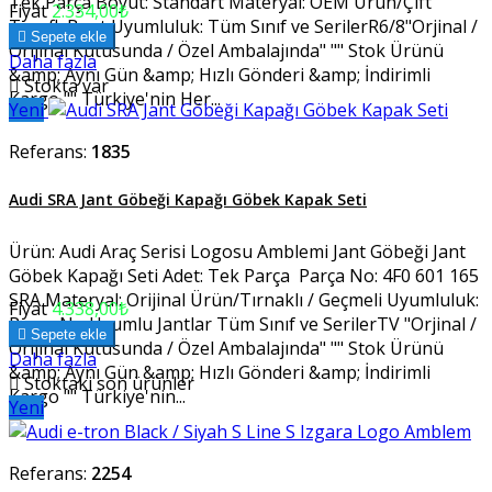
Tek Parça Boyut: Standart Materyal: OEM Ürün/Çift
Fiyat
2.334,00₺
Taraflı Bant Uyumluluk: Tüm Sınıf ve SerilerR6/8"Orjinal /

Sepete ekle
Orijinal Kutusunda / Özel Ambalajında" "" Stok Ürünü
Daha fazla
&amp; Aynı Gün &amp; Hızlı Gönderi &amp; İndirimli

Stokta var
Kargo "" Türkiye'nin Her...
Yeni
Referans:
1835
Audi SRA Jant Göbeği Kapağı Göbek Kapak Seti
Ürün: Audi Araç Serisi Logosu Amblemi Jant Göbeği Jant
Göbek Kapağı Seti Adet: Tek Parça Parça No: 4F0 601 165
SRA Materyal: Orijinal Ürün/Tırnaklı / Geçmeli Uyumluluk:
Fiyat
4.338,00₺
Parça No Uyumlu Jantlar Tüm Sınıf ve SerilerTV "Orjinal /

Sepete ekle
Orijinal Kutusunda / Özel Ambalajında" "" Stok Ürünü
Daha fazla
&amp; Aynı Gün &amp; Hızlı Gönderi &amp; İndirimli

Stoktaki son ürünler
Kargo "" Türkiye'nin...
Yeni
Referans:
2254