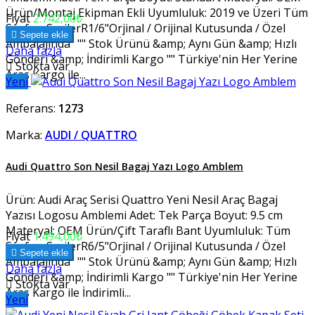
Ürün/Montaj Ekipman Ekli Uyumluluk: 2019 ve Üzeri Tüm
Fiyat
2.742,00₺
Sınıf ve SerilerR1/6"Orjinal / Orijinal Kutusunda / Özel

Sepete ekle
Ambalajında" "" Stok Ürünü &amp; Aynı Gün &amp; Hızlı
Daha fazla
Gönderi &amp; İndirimli Kargo "" Türkiye'nin Her Yerine

Stokta var
Aras Kargo ile...
Yeni
Referans:
1273
Marka:
AUDI / QUATTRO
Audi Quattro Son Nesil Bagaj Yazı Logo Amblem
Ürün: Audi Araç Serisi Quattro Yeni Nesil Araç Bagaj
Yazısı Logosu Amblemi Adet: Tek Parça Boyut: 9.5 cm
Materyal: OEM Ürün/Çift Taraflı Bant Uyumluluk: Tüm
Fiyat
1.494,00₺
Sınıf ve SerilerR6/5"Orjinal / Orijinal Kutusunda / Özel

Sepete ekle
Ambalajında" "" Stok Ürünü &amp; Aynı Gün &amp; Hızlı
Daha fazla
Gönderi &amp; İndirimli Kargo "" Türkiye'nin Her Yerine

Stokta var
Aras Kargo ile İndirimli...
Yeni