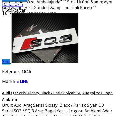
Kutusunda / Özel Ambalajında" "" Stok Ürünü &amp; Aynı
Daha fazla
Gün &amp; Hızlı Gönderi &amp; İndirimli Kargo ""

Stokta var
Türkiye'nin Her Yerine Aras...
Yeni
Referans:
1846
Marka:
S LINE
Audi Q3 Serisi Glossy Black / Parlak Siyah SQ3 Bagaj Yazı logo
Amblem
Ürün: Audi Araç Serisi Glossy Black / Parlak Siyah Q3
Serisi SQ3 / SQ 3 Araç Bagaj Yazısı Logosu Amblemi Adet: