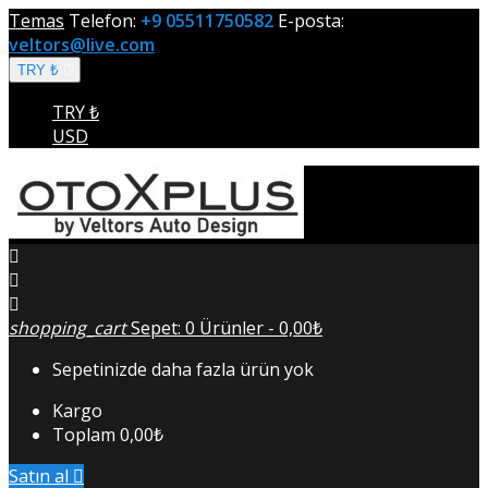
Temas
Telefon:
+9 05511750582
E-posta:
veltors@live.com
TRY ₺

TRY ₺
USD



shopping_cart
Sepet:
0
Ürünler - 0,00₺
Sepetinizde daha fazla ürün yok
Kargo
Toplam
0,00₺
Satın al
