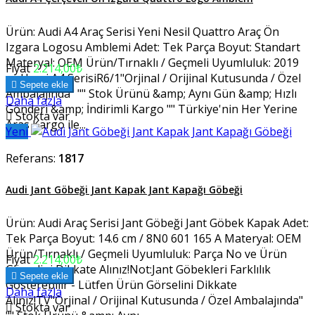
Ürün: Audi A4 Araç Serisi Yeni Nesil Quattro Araç Ön
Izgara Logosu Amblemi Adet: Tek Parça Boyut: Standart
Materyal: OEM Ürün/Tırnaklı / Geçmeli Uyumluluk: 2019
Fiyat
2.214,00₺
ve Üzeri A4 SerisiR6/1"Orjinal / Orijinal Kutusunda / Özel

Sepete ekle
Ambalajında" "" Stok Ürünü &amp; Aynı Gün &amp; Hızlı
Daha fazla
Gönderi &amp; İndirimli Kargo "" Türkiye'nin Her Yerine

Stokta var
Aras Kargo ile...
Yeni
Referans:
1817
Audi Jant Göbeği Jant Kapak Jant Kapağı Göbeği
Ürün: Audi Araç Serisi Jant Göbeği Jant Göbek Kapak Adet:
Tek Parça Boyut: 14.6 cm / 8N0 601 165 A Materyal: OEM
Ürün/Tırnaklı / Geçmeli Uyumluluk: Parça No ve Ürün
Fiyat
2.214,00₺
Görselini Dikkate Alınız!Not:Jant Göbekleri Farklılık

Sepete ekle
Gösterebilir - Lütfen Ürün Görselini Dikkate
Daha fazla
Alınız!TV"Orjinal / Orijinal Kutusunda / Özel Ambalajında"

Stokta var