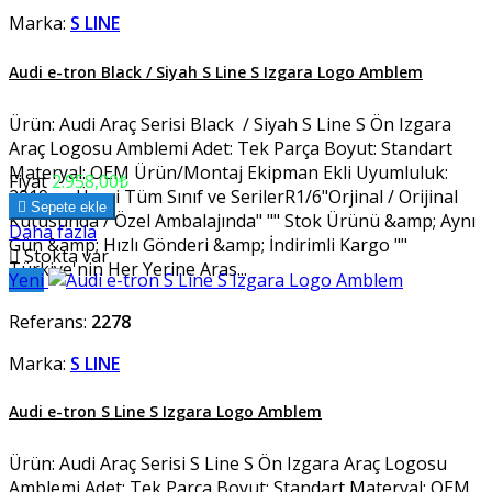
Marka:
S LINE
Audi e-tron Black / Siyah S Line S Izgara Logo Amblem
Ürün: Audi Araç Serisi Black / Siyah S Line S Ön Izgara
Araç Logosu Amblemi Adet: Tek Parça Boyut: Standart
Materyal: OEM Ürün/Montaj Ekipman Ekli Uyumluluk:
Fiyat
2.958,00₺
2019 ve Üzeri Tüm Sınıf ve SerilerR1/6"Orjinal / Orijinal

Sepete ekle
Kutusunda / Özel Ambalajında" "" Stok Ürünü &amp; Aynı
Daha fazla
Gün &amp; Hızlı Gönderi &amp; İndirimli Kargo ""

Stokta var
Türkiye'nin Her Yerine Aras...
Yeni
Referans:
2278
Marka:
S LINE
Audi e-tron S Line S Izgara Logo Amblem
Ürün: Audi Araç Serisi S Line S Ön Izgara Araç Logosu
Amblemi Adet: Tek Parça Boyut: Standart Materyal: OEM