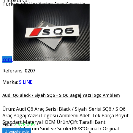

Stokta var
Türkiye'nin Her Yerine Aras Kargo ile...
Yeni
Referans:
0207
Marka:
S LINE
Audi Q6 Black / Siyah SQ6 - S Q6 Bagaj Yazı logo Amblem
Ürün: Audi Q6 Araç Serisi Black / Siyah Serisi SQ6 / S Q6
Araç Bagaj Yazısı Logosu Amblemi Adet: Tek Parça Boyut:
Standart Materyal: OEM Ürün/Çift Taraflı Bant
Fiyat
2.478,00₺
Uyumluluk: Tüm Sınıf ve SerilerR6/8"Orjinal / Orijinal

Sepete ekle