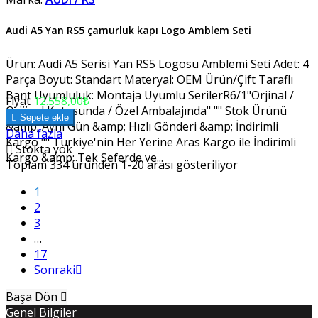
Audi A5 Yan RS5 çamurluk kapı Logo Amblem Seti
Ürün: Audi A5 Serisi Yan RS5 Logosu Amblemi Seti Adet: 4
Parça Boyut: Standart Materyal: OEM Ürün/Çift Taraflı
Bant Uyumluluk: Montaja Uyumlu SerilerR6/1"Orjinal /
Fiyat
12.558,00₺
Orijinal Kutusunda / Özel Ambalajında" "" Stok Ürünü

Sepete ekle
&amp; Aynı Gün &amp; Hızlı Gönderi &amp; İndirimli
Daha fazla
Kargo "" Türkiye'nin Her Yerine Aras Kargo ile İndirimli

Stokta yok
Kargo &amp; Tek Seferde ve...
Toplam 334 üründen 1-20 arası gösteriliyor
1
2
3
…
17
Sonraki

Başa Dön

Genel Bilgiler