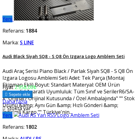
Yeni
Referans:
1884
Marka:
S LINE
Audi Black Siyah SQ8 - S Q8 Ön Izgara Logo Amblem Seti
Audi Araç Serisi Piano Black / Parlak Siyah SQ8 - S Q8 Ön
Izgara Logosu Amblemi Seti Adet: Tek Parça (Montaj
Ekipman Ekli) Boyut: Standart Materyal: OEM Ürün
Fiyat
2.958,00₺
/Geçmeli / Aparatlı Uyumluluk: Tüm Sınıf ve SerilerR6/SA-

Sepete ekle
X "Orjinal / Orijinal Kutusunda / Özel Ambalajında" "" Stok
Daha fazla
Ürünü &amp; Aynı Gün &amp; Hızlı Gönderi &amp;

Stokta var
İndirimli Kargo "" Türkiye'nin...
Yeni
Referans:
1802
Marka:
AUDI / RS