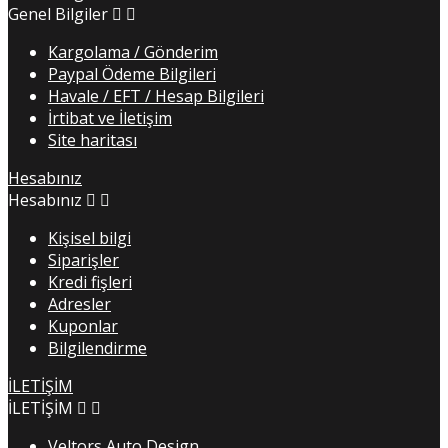
Genel Bilgiler


Kargolama / Gönderim
Paypal Ödeme Bilgileri
Havale / EFT / Hesap Bilgileri
İrtibat ve İletişim
Site haritası
Hesabınız
Hesabınız


Kişisel bilgi
Siparişler
Kredi fişleri
Adresler
Kuponlar
Bilgilendirme
İLETİŞİM
İLETİŞİM


Veltors Auto Design