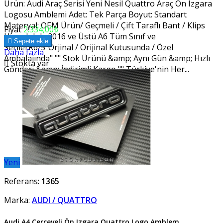
Ürün: Audi Araç Serisi Yeni Nesil Quattro Araç Ön Izgara
Logosu Amblemi Adet: Tek Parça Boyut: Standart
Materyal: OEM Ürün/ Geçmeli / Çift Taraflı Bant / Klips
Fiyat
2.334,00₺
Uyumluluk: 2016 ve Üstü A6 Tüm Sınıf ve

Sepete ekle
SerilerR6/5"Orjinal / Orijinal Kutusunda / Özel
Daha fazla
Ambalajında" "" Stok Ürünü &amp; Aynı Gün &amp; Hızlı

Stokta var
Gönderi &amp; İndirimli Kargo "" Türkiye'nin Her...
Yeni
Referans:
1365
Marka:
AUDI / QUATTRO
Audi A4 Çerçeveli Ön Izgara Quattro Logo Amblem