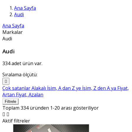
Ana Sayfa
Audi
Ana Sayfa
Markalar
Audi
Audi
334 adet ürün var.
Sıralama ölçütü:

Çok satanlar
Alakalı
İsim, A dan Z ye
İsim, Z den A ya
Fiyat,
Artan
Fiyat, Azalan
Filtrele
Toplam 334 üründen 1-20 arası gösteriliyor


Aktif filtreler