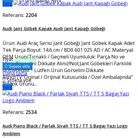
"" Stok Ürünü &amp; Aynı...
Yeni
Referans:
2204
Audi Jant Göbek Kapak Audi Jant Kapağı Göbeği
Ürün: Audi Araç Serisi Jant Göbeği Jant Göbek Kapak Adet:
Tek Parça Boyut: 14.6 cm / 8D0 601 025 AD / AC Materyal:
OEM Ürün/Tırnaklı / Geçmeli Uyumluluk: Parça No ve
Fiyat
2.214,00₺
Ürün Görselini Dikkate Alınız!Not:Jant Göbekleri Farklılık

Sepete ekle
Gösterebilir - Lütfen Ürün Görselini Dikkate
Daha fazla
Alınız!TV"Orjinal / Orijinal Kutusunda / Özel Ambalajında"

Stokta yok
"" Stok Ürünü...
Yeni
Referans:
2534
Audi Piano Black / Parlak Siyah TTS / TT S Bagaj Yazı Logo
Amblem