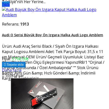
Türkiye'nin Her Yerine...
Yeni
Referans:
1913
Audi Q Serisi Büyük Boy Ön Izgara Halka Audi Logo Amblem
Ürün: Audi Araç Serisi Black / Siyah Ön Izgara Halkası
Kaput Logosu Amblemi Adet: Tek Parça Boyut: 31,5 x 11
cm Materyal: OEM Ürün/ Geçmeli Uyumluluk: Listeyi Baz
Fiyat
3.798,00₺
Alınız!Not:Lütfen Ölçü Eşleştirmesi Yapınız!R8/1 "Orjinal /

Sepete ekle
Orijinal Kutusunda / Özel Ambalajında" "" Stok Ürünü
Daha fazla
&amp; Aynı Gün &amp; Hızlı Gönderi &amp; İndirimli

Stokta var
Kargo "" Türkiye'nin...