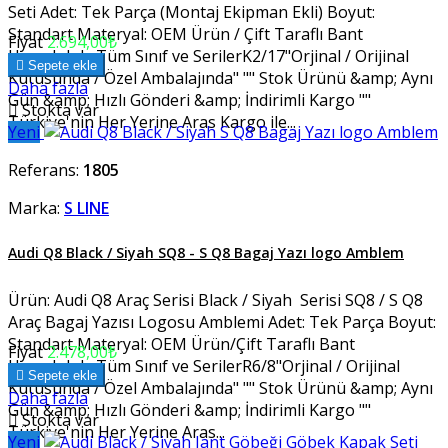
Seti Adet: Tek Parça (Montaj Ekipman Ekli) Boyut:
Standart Materyal: OEM Ürün / Çift Taraflı Bant
Fiyat
2.694,00₺
Uyumluluk: Tüm Sınıf ve SerilerK2/17"Orjinal / Orijinal

Sepete ekle
Kutusunda / Özel Ambalajında" "" Stok Ürünü &amp; Aynı
Daha fazla
Gün &amp; Hızlı Gönderi &amp; İndirimli Kargo ""

Stokta var
Türkiye'nin Her Yerine Aras Kargo ile...
Yeni
Referans:
1805
Marka:
S LINE
Audi Q8 Black / Siyah SQ8 - S Q8 Bagaj Yazı logo Amblem
Ürün: Audi Q8 Araç Serisi Black / Siyah Serisi SQ8 / S Q8
Araç Bagaj Yazısı Logosu Amblemi Adet: Tek Parça Boyut:
Standart Materyal: OEM Ürün/Çift Taraflı Bant
Fiyat
2.478,00₺
Uyumluluk: Tüm Sınıf ve SerilerR6/8"Orjinal / Orijinal

Sepete ekle
Kutusunda / Özel Ambalajında" "" Stok Ürünü &amp; Aynı
Daha fazla
Gün &amp; Hızlı Gönderi &amp; İndirimli Kargo ""

Stokta var
Türkiye'nin Her Yerine Aras...
Yeni