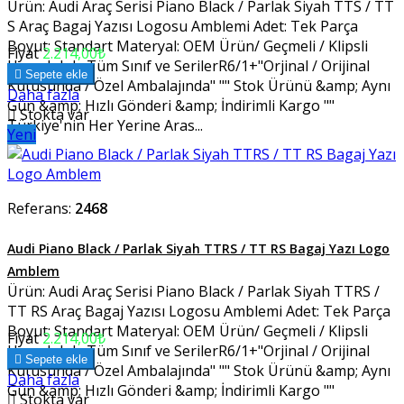
Ürün: Audi Araç Serisi Piano Black / Parlak Siyah TTS / TT
S Araç Bagaj Yazısı Logosu Amblemi Adet: Tek Parça
Boyut: Standart Materyal: OEM Ürün/ Geçmeli / Klipsli
Fiyat
2.214,00₺
Uyumluluk: Tüm Sınıf ve SerilerR6/1+"Orjinal / Orijinal

Sepete ekle
Kutusunda / Özel Ambalajında" "" Stok Ürünü &amp; Aynı
Daha fazla
Gün &amp; Hızlı Gönderi &amp; İndirimli Kargo ""

Stokta var
Türkiye'nin Her Yerine Aras...
Yeni
Referans:
2468
Audi Piano Black / Parlak Siyah TTRS / TT RS Bagaj Yazı Logo
Amblem
Ürün: Audi Araç Serisi Piano Black / Parlak Siyah TTRS /
TT RS Araç Bagaj Yazısı Logosu Amblemi Adet: Tek Parça
Boyut: Standart Materyal: OEM Ürün/ Geçmeli / Klipsli
Fiyat
2.214,00₺
Uyumluluk: Tüm Sınıf ve SerilerR6/1+"Orjinal / Orijinal

Sepete ekle
Kutusunda / Özel Ambalajında" "" Stok Ürünü &amp; Aynı
Daha fazla
Gün &amp; Hızlı Gönderi &amp; İndirimli Kargo ""

Stokta var