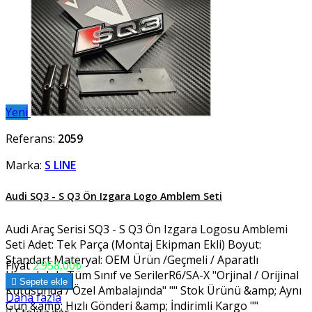
Yeni
Referans:
2059
Marka:
S LINE
Audi SQ3 - S Q3 Ön Izgara Logo Amblem Seti
Audi Araç Serisi SQ3 - S Q3 Ön Izgara Logosu Amblemi
Seti Adet: Tek Parça (Montaj Ekipman Ekli) Boyut:
Standart Materyal: OEM Ürün /Geçmeli / Aparatlı
Fiyat
2.958,00₺
Uyumluluk: Tüm Sınıf ve SerilerR6/SA-X "Orjinal / Orijinal

Sepete ekle
Kutusunda / Özel Ambalajında" "" Stok Ürünü &amp; Aynı
Daha fazla
Gün &amp; Hızlı Gönderi &amp; İndirimli Kargo ""