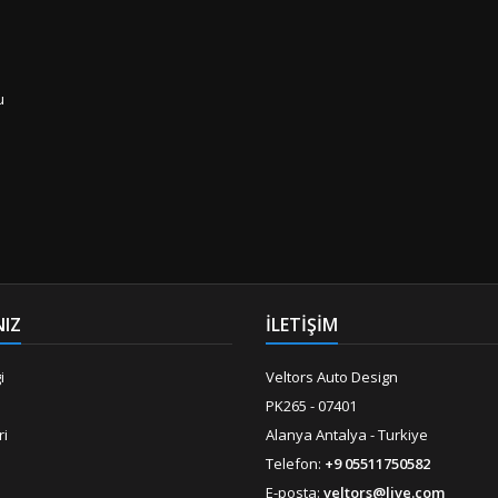
u
a
NIZ
İLETİŞİM
i
Veltors Auto Design
PK265 - 07401
ri
Alanya Antalya - Turkiye
Telefon:
+9 05511750582
E-posta:
veltors@live.com