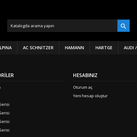

LPINA
AC SCHNITZER
HAMANN
HARTGE
AUDI 
RILER
HESABINIZ
a
Oturum aç
Yeni hesap oluştur
Serisi
Serisi
Serisi
Serisi