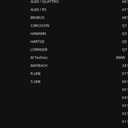
AUDI / QUATTRO
A6 
AUDI / RS
A7 
BRABUS
A8 
CARLSSON
Q1 
HAMANN
Q3 
HARTGE
Q5 
LORINSER
Q7 
M Technic
BMW
MAYBACH
Z4 
R LINE
X7 
S LINE
X6 
X5 
X4 
X3 
X2 
X1 