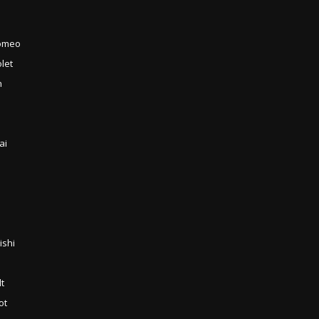
Romeo
let
n
ai
a
ishi
n
t
ot