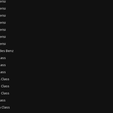
erisi
erisi
erisi
erisi
erisi
erisi
erisi
des Benz
lass
lass
lass
 Class
 Class
 Class
lass
 Class