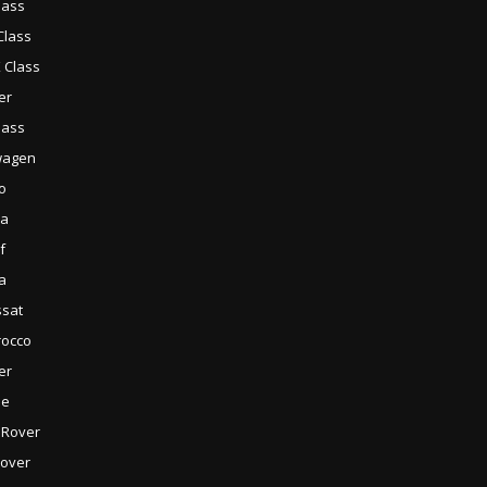
lass
Class
 Class
er
lass
wagen
o
ra
f
ta
sat
rocco
er
he
 Rover
Rover