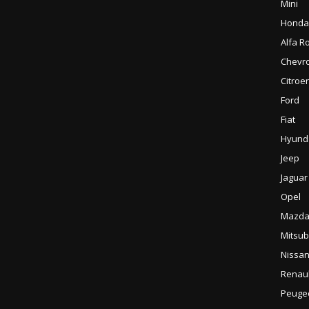
Mini
Honda
Alfa 
Chevro
Citroe
Ford
Fiat
Hyund
Jeep
Jaguar
Opel
Mazd
Mitsub
Nissa
Renaul
Peuge