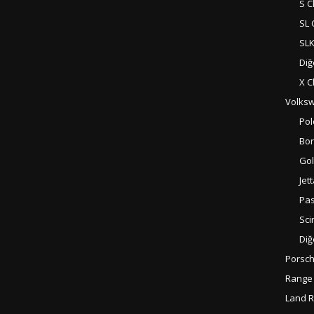
S C
SL 
SLK
Diğ
X C
Volks
Pol
Bo
Gol
Jet
Pas
Sci
Diğ
Porsc
Range
Land 