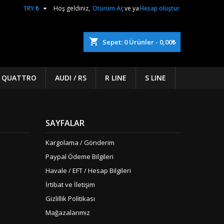

TRY ₺
Hoş geldiniz,
Oturum Aç
ve ya
Hesap oluştur
shopping_cart
Sepet:
0
Ürünler - 0,00₺
/ QUATTRO
AUDI / RS
R LINE
S LINE
SAYFALAR
Kargolama / Gönderim
Paypal Ödeme Bilgileri
Havale / EFT / Hesap Bilgileri
İrtibat ve İletişim
Gizlillik Politikası
Mağazalarımız