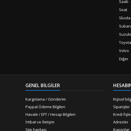
Saab
Seat
Skoda
Subar
Suzuki
Toyot
Volvo
Diğer
GENEL BILGILER
HESABI
Kargolama / Gönderim
Kişisel bilg
Paypal Ödeme Bilgileri
Siparişler
Havale / EFT / Hesap Bilgileri
Kredi fişle
İrtibat ve İletişim
Adresler
Site haritası
Kuponlar