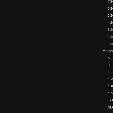
7 S
6 S
5 S
4 S
3 S
2 S
1 S
Merce
A C
B C
C C
CLA
CLK
CLS
E C
GLA