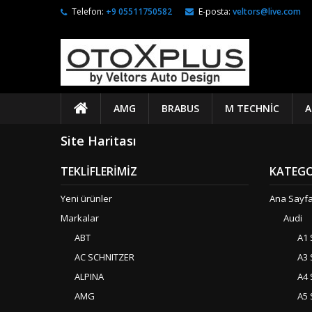
Telefon:
+9 05511750582
E-posta:
veltors@live.com
AMG
BRABUS
M TECHNIC
A
Site Haritası
TEKLIFLERIMIZ
KATEGO
Yeni ürünler
Ana Sayf
Markalar
Audi
ABT
A1 
AC SCHNITZER
A3 
ALPINA
A4 
AMG
A5 