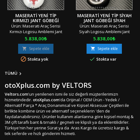
MASERATI YENI TIP
MASERATI YENI TIP SIYAH
KIRMIZI JANT GÖBEĞI
JANT GÖBEĞI SIYAH
SIYAH MASERATI JANT
MASERATI JANT GÖBEK
Ürün: Maserati Araç Serisi
Ürün: Maserati Araç Serisi
GÖBEK KAPAK SETI
KAPAK SETI
Kırmızı Logosu Amblemi Jant
Siyah Logosu Amblemi Jant
Göbeği Jant Göbek Kapağı
Göbeği Jant Göbek Kapağı
Fiyat
Fiyat
5.838,00₺
5.838,00₺
Seti Adet: 4 Parça Boyut: 5.5 e
Seti Adet: 4 Parça Boyut: 5.5 e
4.5 cm Materyal: OEM
4.5 cm Materyal: OEM
Sepete ekle
Sepete ekle


Ürün/Tırnaklı / Geçmeli
Ürün/Tırnaklı / Geçmeli


Stokta yok
Stokta var
Uyumluluk: Orijinal Jantlar /
Uyumluluk: Orijinal Jantlar /
Replika ya da Farklı Jantlar
Replika ya da Farklı Jantlar
için Ölçüyü Baz
için Ölçüyü Baz
TÜMÜ

Alınız!R5/10"Orjinal / Orijinal
Alınız!R5/10"Orjinal / Orijinal
Kutusunda / Özel
Kutusunda / Özel
otoXplus.com
by VELTORS
Ambalajında" "" Stok Ürünü
Ambalajında" "" Stok Ürünü
&amp; Aynı Gün &amp; Hızlı
&amp; Aynı Gün &amp; Hızlı
Veltors.com
'un yenilenen ismi ile siz değerli müşterilerimizn
Gönderi &amp;...
Gönderi &amp;...
hizmetindedir.
otoXplus
.
com
'
da Orijinal / OEM Ürün - Yedek /
Alternatif Parça * Araç Donanımsal ve Kişisel Aksesuar Çeşitleri ile
birlikte kombine ürün ve alternatif seçeneklerin 'den de
faydalanabilirsiniz. Ürünler kullanım alanlarına göre kişisel montaj &
3M çift taraflı bant & tırnaklı / geçmeli ve klipsli ya da eklentilidirler.
Türkiye'nin her yerine
Sürat
ya da
Aras
Kargo ile ücretsiz kargo &
tek seferde ve hızlı gönderim hizmeti.