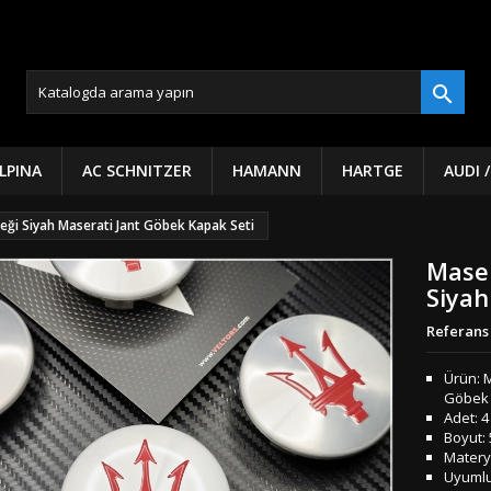

LPINA
AC SCHNITZER
HAMANN
HARTGE
AUDI 
beği Siyah Maserati Jant Göbek Kapak Seti
Maser
Siyah
Referans
Ürün: M
Göbek 
Adet: 4
Boyut: 
Matery
Uyumlul