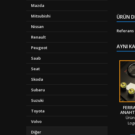
Mazda
Mitsubishi
ÜRÜN D
Nissan
Referans
Renault
AYNI K
Peugeot
Saab
Seat
Skoda
Subaru
Suzuki
FERR
Toyota
ANAHTA
Ürün:
Volvo
Log
Anahtar
Diğer
Adet: 5