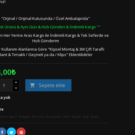
nız!
"Orjinal / Orijinal Kutusunda / Özel Ambalajında"
ok Ürünü & Aynı Gün & Hızlı Gönderi & İndirimli Kargo ""
in Her Yerine Aras Kargo ile İndirimli Kargo & Tek Seferde ve
Hızlı Gönderim
 Kullanım Alanlarına Göre "Kişisel Montaj & 3M Çift Taraflı
Bant & Tırnaklı / Geçmeli ya da / Klips" Eklentilidirler
8,00₺
Sepete ekle

a yok
ze
göbek
jant
kapak
kırmızı
maserati
seti
siyah
tip
yeni