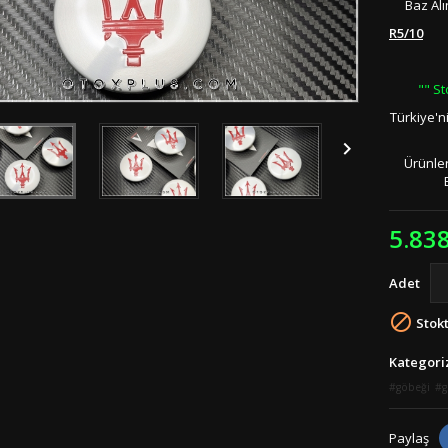
Baz Alı
R5/10
"" St
Türkiye'n

Ürünler
5.83
Adet

Stokt
Kategori
göbeği
Paylaş