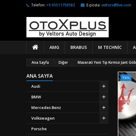
Telefon:
+9 05511750582
E-posta:
veltors@live.com
AMG
BRABUS
M TECHNIC
A
Ana Sayfa
Diğer
Maserati Yeni Tip Kırmızı Jant Gö
ANA SAYFA
Yeni
Audi
BMW
Mercedes Benz
Volkswagen
Porsche