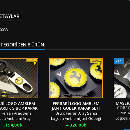
ETAYLARI
0033
ATEGORIDEN 8 ÜRÜN:
Yeni
MASERA
ARI LOGO AMBLEM
FERRARI LOGO AMBLEM
GÖBEĞ
RLIK SIBOP KAPAK
JANT GÖBEK KAPAK SETI
GÖB
SETI
Ürün: M
 Ferrari Araç Serisi
Ürün: Ferrari Araç Serisi
Logosu 
osu Amblemi Araç
Logosu Amblemi Jant Göbeği
Jant Göbe
lık Sibop Kapak Seti
Jant Göbek Kapağı Seti Adet: 4
Fiyat
Fiyat
1.194,00₺
4.320,00₺
Parça 
 Parça Boyut: Standart
Parça Boyut: İç 5.5 Dış 6cm