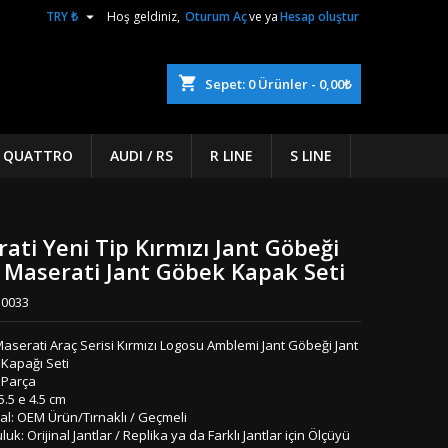

TRY ₺
Hoş geldiniz,
Oturum Aç
ve ya
Hesap oluştur
shopping_cart
Sepet:
0
Ürünler - 0,00₺
/ QUATTRO
AUDI / RS
R LINE
S LINE
ati Yeni Tip Kırmızı Jant Göbeği
 Maserati Jant Göbek Kapak Seti
0033
aserati Araç Serisi Kırmızı Logosu Amblemi Jant Göbeği Jant
Kapağı Seti
 Parça
5.5 e 4.5 cm
al: OEM Ürün/Tırnaklı / Geçmeli
uk: Orijinal Jantlar / Replika ya da Farklı Jantlar için Ölçüyü