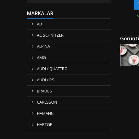
Mat
Uyuml
MARKALAR
Serile
K
ABT
Ambala
&amp; 
AC SCHNITZER
Görüntü
Gönderi 
"" Türki
ALPINA
Kargo
&am
AMG
AUDI / QUATTRO
AUDI / RS
BRABUS
CARLSSON
HAMANN
HARTGE