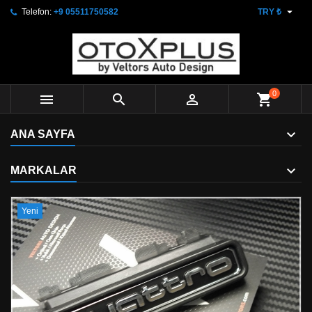

Telefon:
+9 05511750582
TRY ₺
0



shopping_cart
ANA SAYFA
MARKALAR
Yeni