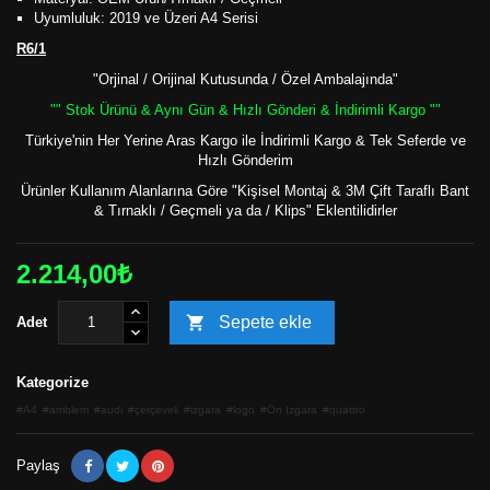
Uyumluluk: 2019 ve Üzeri A4 Serisi
R6/1
"Orjinal / Orijinal Kutusunda / Özel Ambalajında"
"" Stok Ürünü & Aynı Gün & Hızlı Gönderi & İndirimli Kargo ""
Türkiye'nin Her Yerine Aras Kargo ile İndirimli Kargo & Tek Seferde ve
Hızlı Gönderim
Ürünler Kullanım Alanlarına Göre "Kişisel Montaj & 3M Çift Taraflı Bant
& Tırnaklı / Geçmeli ya da / Klips" Eklentilidirler
2.214,00₺

Sepete ekle
Adet
Kategorize
A4
amblem
audi
çerçeveli
izgara
logo
Ön Izgara
quattro
Paylaş