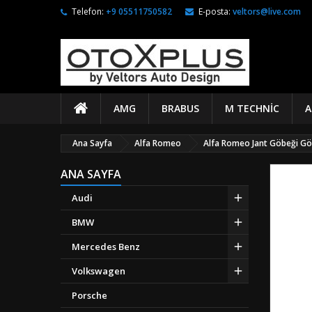
Telefon:
+9 05511750582
E-posta:
veltors@live.com
AMG
BRABUS
M TECHNIC
A
Ana Sayfa
Alfa Romeo
Alfa Romeo Jant Göbeği G
ANA SAYFA
Audi
BMW
Mercedes Benz
Volkswagen
Porsche