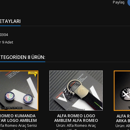
Paylaş
ETAYLARI
0304
r
9 Adet
ATEGORIDEN 8 ÜRÜN:
 ROMEO KUMANDA
ALFA ROMEO LOGO
ALFA 
AR LOGO AMBLEM
AMBLEM ALFA ROMEO
ARKA B
SETI
ANAHTARLIK
LOG
lfa Romeo Araç Serisi
Ürün: Alfa Romeo Araç
Ürün: Al