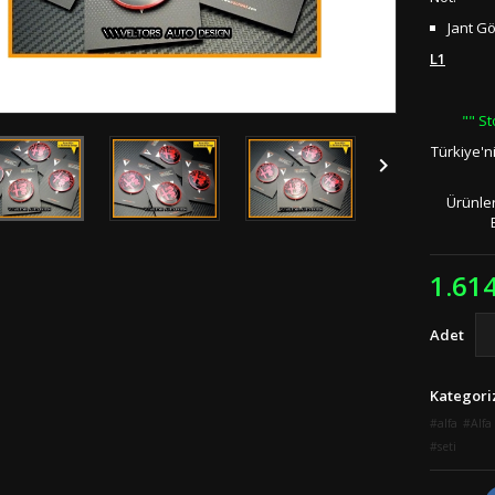
Jant Gö
L1
"" St
Türkiye'n

Ürünler
1.61
Adet
Kategori
alfa
Alf
seti