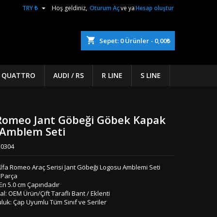

TRY ₺
Hoş geldiniz,
Oturum Aç
ve ya
Hesap oluştur
shopping_cart
Sepet:
0
Ürünler - 0,00₺
/ QUATTRO
AUDI / RS
R LINE
S LINE
Romeo Jant Göbeği Göbek Kapak
 Amblem Seti
0304
Alfa Romeo Araç Serisi Jant Göbeği Logosu Amblemi Seti
 Parça
 En 5.0 cm Çapındadır
l: OEM Ürün/Çift Taraflı Bant / Eklenti
luk: Çap Uyumlu Tüm Sınıf ve Seriler