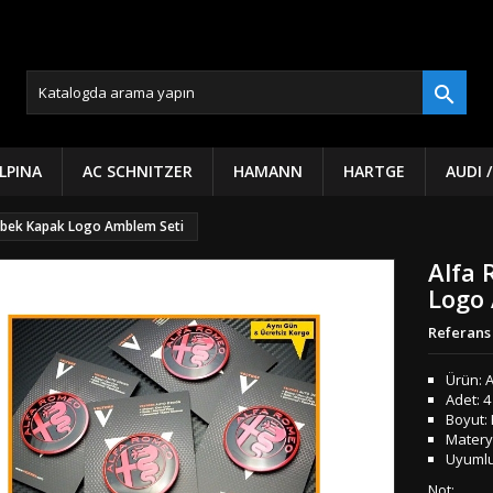

LPINA
AC SCHNITZER
HAMANN
HARTGE
AUDI 
öbek Kapak Logo Amblem Seti
Alfa 
Logo
Referans
Ürün: 
Adet: 4
Boyut:
Materya
Uyumlu
Not: