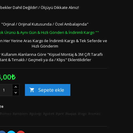
bekler Dahil Değildir! / Ölçüyü Dikkate Alınız!
"Orjinal / Orijinal Kutusunda / Özel Ambalajında"
ok Ürünü & Aynı Gün & Hızlı Gönderi & İndirimli Kargo ""
in Her Yerine Aras Kargo ile İndirimli Kargo & Tek Seferde ve
Hızlı Gönderim
 Kullanım Alanlarına Göre "Kişisel Montaj & 3M Çift Taraflı
Bant & Tırnaklı / Geçmeli ya da / Klips" Eklentilidirler
4,00₺
Sepete ekle

ze
a Romeo
amblem
göbeği
göbek
jant
kapak
logo
romeo