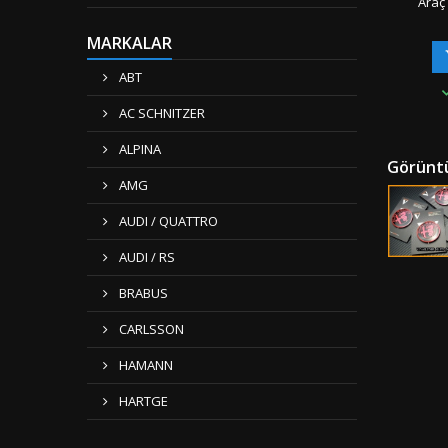
Araç
Logosu 
Parça B
MARKALAR
OEM Ür
Uyumlul
ABT
1.4 
göstereb
AC SCHNITZER
Dikkate 
Oriji
ALPINA
Ambala
Görüntü
&amp; 
AMG
G
AUDI / QUATTRO
AUDI / RS
BRABUS
CARLSSON
HAMANN
HARTGE