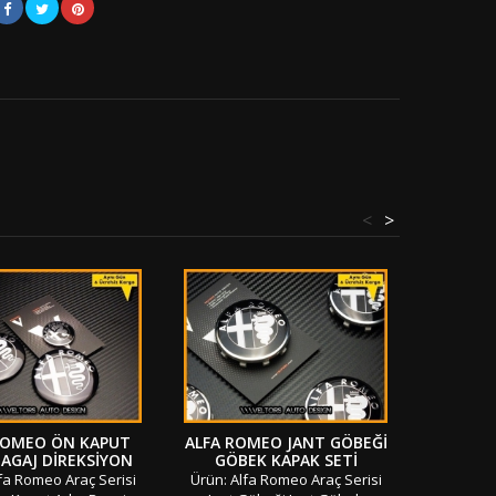
<
>
ROMEO ÖN KAPUT
ALFA ROMEO JANT GÖBEĞI
ALFA 
AGAJ DIREKSIYON
GÖBEK KAPAK SETI
ANAHT
O AMBLEM SETI
fa Romeo Araç Serisi
Ürün: Alfa Romeo Araç Serisi
Ürün: Al