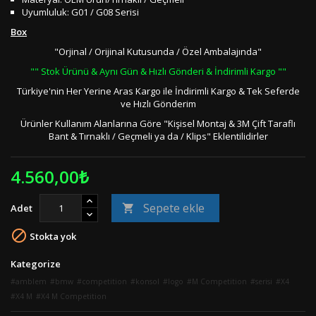
Uyumluluk: G01 / G08 Serisi
Box
"Orjinal / Orijinal Kutusunda / Özel Ambalajında"
"" Stok Ürünü & Aynı Gün & Hızlı Gönderi & İndirimli Kargo ""
Türkiye'nin Her Yerine Aras Kargo ile İndirimli Kargo & Tek Seferde
ve Hızlı Gönderim
Ürünler Kullanım Alanlarına Göre "Kişisel Montaj & 3M Çift Taraflı
Bant & Tırnaklı / Geçmeli ya da / Klips" Eklentilidirler
4.560,00₺
Sepete ekle
Adet


Stokta yok
Kategorize
amblem
bmw
competition
konsol
logo
M Competition
serisi
X4
X4 M
X4 M Competition