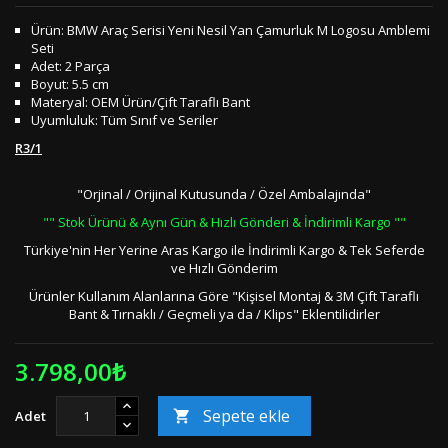
Ürün: BMW Araç Serisi Yeni Nesil Yan Çamurluk M Logosu Amblemi
Seti
Adet: 2 Parça
Boyut: 5.5 cm
Materyal: OEM Ürün/Çift Taraflı Bant
Uyumluluk: Tüm Sınıf ve Seriler
R3/1
"Orjinal / Orijinal Kutusunda / Özel Ambalajında"
"" Stok Ürünü & Aynı Gün & Hızlı Gönderi & İndirimli Kargo ""
Türkiye'nin Her Yerine Aras Kargo ile İndirimli Kargo & Tek Seferde
ve Hızlı Gönderim
Ürünler Kullanım Alanlarına Göre "Kişisel Montaj & 3M Çift Taraflı
Bant & Tırnaklı / Geçmeli ya da / Klips" Eklentilidirler
3.798,00₺
Sepete ekle
Adet
