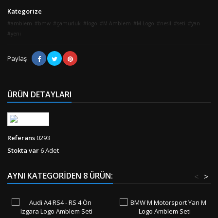
Kategorize
amblem
bmw
çamurluk
logo
M Amblem
M Logo
nesil
seti
yan
yeni
Paylaş
ÜRÜN DETAYLARI
Referans
0293
Stokta var
6 Adet
AYNI KATEGORIDEN 8 ÜRÜN:
<
>