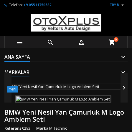

Telefon:
+9 05511750582
TRY ₺
0



shopping_cart
ANA SAYFA
MARKALAR


Yeni
BMW Yeni Nesil Yan Çamurluk M Logo
Amblem Seti
Referans
0293
Marka
M Technic