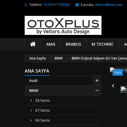
Telefon:
+9 05511750582
E-posta:
veltors@live.com
AMG
BRABUS
M TECHNIC
A
Ana Sayfa
BMW
BMW Orijinal Selyum Gri Yan Çam
ANA SAYFA
Yeni
Audi

BMW
Z4 Serisi
X7 Serisi
X6 Serisi