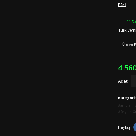
R3/1
"" St
Türkiye'n
Ürünler K
4.56
Adet
Kategori
amblem
Selyum Gr
Paylaş