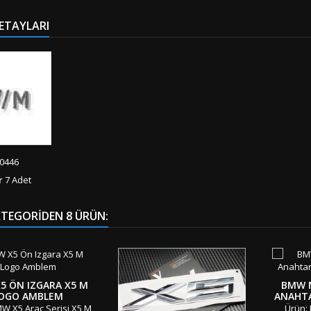
ETAYLARI
0446
r
7 Adet
ATEGORIDEN 8 ÜRÜN:
5 ÖN IZGARA X5 M
BMW 
OGO AMBLEM
ANAHTA
W X5 Araç Serisi X5 M
Ürün: