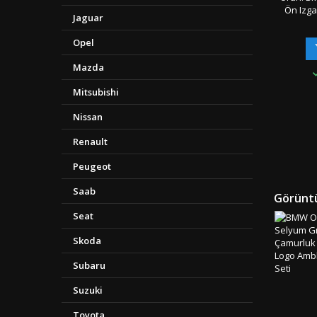
Ön Izg
Jaguar
Seti A
Boyut:
Opel
OEM Ürü
Uyuml
Mazda
Seriler
K
Mitsubishi
Ambala
&amp; 
Nissan
Gönderi 
"" Türki
Renault
Kargo 
Peugeot
Saab
Görüntü
Seat
Skoda
Subaru
Suzuki
Toyota