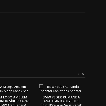
<
>
M LOGO AMBLEM
BMW YEDEK KUMANDA
BMW KO
RLIK SIBOP KAPAK
ANAHTAR KABI YEDEK
M 335 D
SETI
ANAHTAR
 BMW Araç Serisi M
Ürün: BMW Araç Serisi Yedek
Ürün: BM