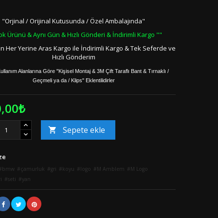
"Orjinal / Orijinal Kutusunda / Özel Ambalajında"
ok Ürünü & Aynı Gün & Hızlı Gönderi & İndirimli Kargo ""
in Her Yerine Aras Kargo ile İndirimli Kargo & Tek Seferde ve
Hızlı Gönderim
ullanım Alanlarına Göre "Kişisel Montaj & 3M Çift Taraflı Bant & Tırnaklı /
Geçmeli ya da / Klips" Eklentilidirler
0,00₺
Sepete ekle

ze
bmw
çamurluk
gri
koyu
logo
M Amblem
M Logo
i
seti
yan