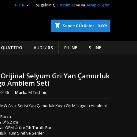

TRY ₺
Hoş geldiniz,
Oturum Aç
ve ya
Hesap oluştur
shopping_cart
Sepet:
0
Ürünler - 0,00₺
/ QUATTRO
AUDI / RS
R LINE
S LINE
rijinal Selyum Gri Yan Çamurluk
go Amblem Seti
0446
Marka
M Technic
BMW Araç Serisi Yan Çamurluk Koyu Gri M Logosu Amblemi
 Parça
 2.0*6.2 cm
l: OEM Ürün/Çift Taraflı Bant
uk: Tüm Sınıf ve Seriler