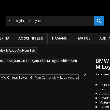

LPINA
AC SCHNITZER
HAMANN
HARTGE
AUDI 
urluk M Logo Amblem Seti
BMW O
M Lo

Referans
Ürün: 
Seti
Adet: 2
Boyut:
Materya
Uyumlul