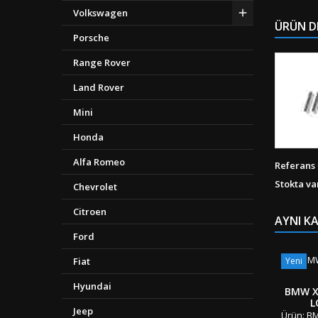
Volkswagen
ÜRÜN D
Porsche
Range Rover
Land Rover
Mini
Honda
Alfa Romeo
Referans
Stokta va
Chevrolet
Citroen
AYNI K
Ford
Fiat
Yeni
Hyundai
BMW X
L
Jeep
Ürün: BM