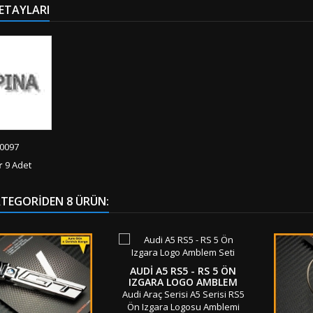
ETAYLARI
0097
r
9 Adet
ATEGORIDEN 8 ÜRÜN:
AUDI A5 RS5 - RS 5 ÖN
IZGARA LOGO AMBLEM
SETI
Audi Araç Serisi A5 Serisi RS5
Ön Izgara Logosu Amblemi