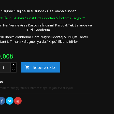
"Orjinal / Orijinal Kutusunda / Özel Ambalajında"
ok Ürünü & Aynı Gün & Hızlı Gönderi & İndirimli Kargo ""
in Her Yerine Aras Kargo ile İndirimli Kargo & Tek Seferde ve
Hızlı Gönderim
 Kullanım Alanlarına Göre "Kişisel Montaj & 3M Çift Taraflı
Bant & Tırnaklı / Geçmeli ya da / Klips" Eklentilidirler
0,00₺
Sepete ekle

ze
mblem
bagaj
black
bmw
logo
siyah
yazi
yazı