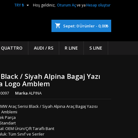

TRY ₺
Hoş geldiniz,
Oturum Aç
ve ya
Hesap oluştur
shopping_cart
Sepet:
0
Ürünler - 0,00₺
/ QUATTRO
AUDI / RS
R LINE
S LINE
lack / Siyah Alpina Bagaj Yazı
na Logo Amblem
0097
Marka
ALPINA
MW Araç Serisi Black / Siyah Alpina Araç Bagaj Yazısı
 Amblemi
Tek Parça
 Standart
l: OEM Ürün/Çift Taraflı Bant
uk: Tüm Sınıf ve Seriler