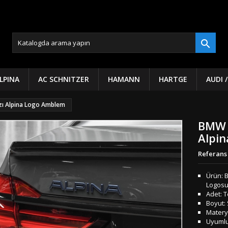

LPINA
AC SCHNITZER
HAMANN
HARTGE
AUDI 
azı Alpina Logo Amblem
BMW B
Alpi
Referans
Ürün: B
Logosu
Adet: 
Boyut:
Materya
Uyumlul