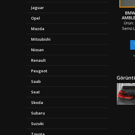
Jaguar
BMW 
AMBL
Opel
Ürün:
Serisi
Mazda
Krom GT
Mitsubishi
Parça 
Boyut:
Nissan
OEM Ü
Sınıf 
Renault
Oriji
Ambala
Peugeot
&amp; 
Görüntü
Gönderi 
Saab
"" Türki
Kar
Seat
Skoda
Subaru
Suzuki
Toyota