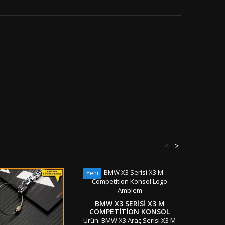
<
>
Yeni
BMW M5
YAZI
BMW X3 SERISI X3 M
COMPETITION KONSOL
Ürün: BM
LOGO AMBLEM
Ürün: BMW X3 Araç Serisi X3 M
M50 Ba