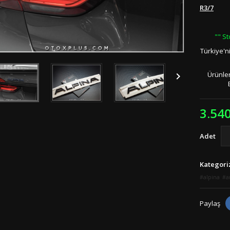
R3/7
"" St
Türkiye'n
Ürünler

3.54
Adet
Kategori
alpina
a
Paylaş