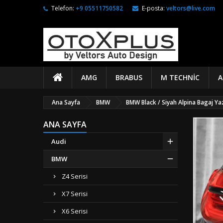
Telefon:
+9 05511750582
E-posta:
veltors@live.com
AMG
BRABUS
M TECHNIC
A
Ana Sayfa
BMW
BMW Black / Siyah Alpina Bagaj Y
ANA SAYFA
Audi
BMW
Z4 Serisi
X7 Serisi
X6 Serisi