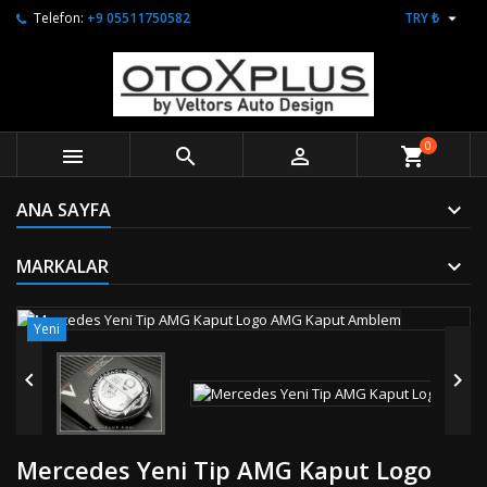

Telefon:
+9 05511750582
TRY ₺
0



shopping_cart
ANA SAYFA
MARKALAR
Yeni


Mercedes Yeni Tip AMG Kaput Logo