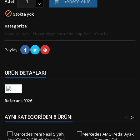
Sepete ekle
Adet


Stokta yok
Kategorize
amblem
amg
kaput
logo
mercedes
tip
yeni
Yeni Tip
Paylaş
ÜRÜN DETAYLARI
Referans
0926
AYNI KATEGORIDEN 8 ÜRÜN:
<
>