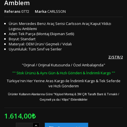
Amblem
Referans
0772
Marka
CARLSSON
Ürün: Mercedes Benz Araç Serisi Carlsson Araç Kaput Yıldızı
Logosu Amblemi
Adet: Tek Parça (Montaj Ekipman Setli)
Boyut: Standart
Materyal: OEM Ürün/ Geçmeli / Vidalı
Uyumluluk: Tüm Sınıf ve Seriler
Z/STR/2
"Orjinal / Orijinal Kutusunda / Özel Ambalajında"
"" Stok Ürünü & Aynı Gün & Hızlı Gönderi & İndirimli Kargo ""
Türkiye'nin Her Yerine Aras Kargo ile İndirimli Kargo & Tek Seferde
ve Hızlı Gönderim
Ürünler Kullanım Alanlarına Göre "Kişisel Montaj & 3M Çift Taraflı Bant & Tırnaklı /
Geçmeli ya da / Klips" Eklentilidirler
1.614,00₺