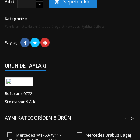
Sepete ekle
Adet

Kategorize
amblem
carlsson
kaput
logo
mercedes
yıldız
yildiz
Paylaş
ÜRÜN DETAYLARI
Referans
0772
Stokta var
9 Adet
AYNI KATEGORIDEN 8 ÜRÜN:
<
>