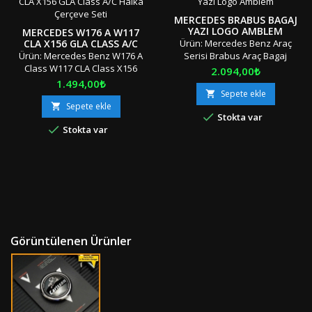
MERCEDES BRABUS BAGAJ
YAZI LOGO AMBLEM
MERCEDES W176 A W117
CLA X156 GLA CLASS A/C
Ürün: Mercedes Benz Araç
HALKA ÇERÇEVE SETI
Ürün: Mercedes Benz W176 A
Serisi Brabus Araç Bagaj
Class W117 CLA Class X156
Yıldızı Yazısı Logosu Amblemi
Fiyat
2.094,00₺
GLA Class Klima Kalorifer Çıkış
Adet: Tek Parça Boyut:
Fiyat
1.494,00₺
Halka Seti Adet: 5 Parça Boyut:
Standart Materyal: OEM Ürün/
Sepete ekle

Standart Materyal: OEM Ürün/
Geçmeli / Vidalı Uyumluluk:
Sepete ekle


Stokta var
Çift Taraflı Bant Uyumluluk:
Bakınız! W124 W210 W211 E

Stokta var
Tüm Sınıf ve Seriler / Montaj
Class W202 W203 C Class
Öncesi Yapştırma Bantlarını
W140 W220 S-Class W163 ML
Isınıtınız!M2"Orjinal / Orijinal
C-ClassZ/STR/2 "Orjinal /
Kutusunda / Özel
Orijinal Kutusunda / Özel
Ambalajında" "" Stok Ürünü
Ambalajında" "" Stok Ürünü
&amp; Aynı Gün &amp; Hızlı
&amp; Aynı Gün &amp; Hızlı
Gönderi &amp;...
Gönderi...
Görüntülenen Ürünler