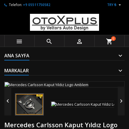

Telefon:
+9 05511750582
TRY ₺
0



shopping_cart
ANA SAYFA
MARKALAR


Mercedes Carlsson Kaput Yıldız Logo