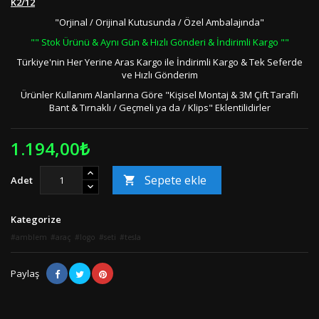
K2/12
"Orjinal / Orijinal Kutusunda / Özel Ambalajında"
"" Stok Ürünü & Aynı Gün & Hızlı Gönderi & İndirimli Kargo ""
Türkiye'nin Her Yerine Aras Kargo ile İndirimli Kargo & Tek Seferde
ve Hızlı Gönderim
Ürünler Kullanım Alanlarına Göre "Kişisel Montaj & 3M Çift Taraflı
Bant & Tırnaklı / Geçmeli ya da / Klips" Eklentilidirler
1.194,00₺
Sepete ekle
Adet

Kategorize
amblem
araç
logo
seti
tesla
Paylaş