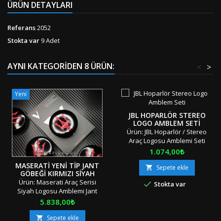
ÜRÜN DETAYLARI
Referans
2052
Stokta var
9 Adet
AYNI KATEGORIDEN 8 ÜRÜN:
<
>
Yeni
JBL HOPARLÖR STEREO
LOGO AMBLEM SETI
Ürün: JBL Hoparlör / Stereo
Araç Logosu Amblemi Seti
Adet: 4 Parça Boyut: Standart
Fiyat
1.074,00₺
Materyal: OEM Ürün/Çift
MASERATI YENI TIP JANT
Taraflı Bant Uyumluluk: Tüm
Sepete ekle

GÖBEĞI KIRMIZI SIYAH
Sınıf ve SerilerK3/24 "Orjinal /
MASERATI JANT GÖBEK
Ürün: Maserati Araç Serisi

Stokta var
Orijinal Kutusunda / Özel
KAPAK SETI
Siyah Logosu Amblemi Jant
Ambalajında" "" Stok Ürünü
Göbeği Jant Göbek Kapağı
Fiyat
5.838,00₺
&amp; Aynı Gün &amp; Hızlı
Seti Adet: 4 Parça Boyut: 5.5 e
Gönderi &amp; İndirimli Kargo
4.5 cm Materyal: OEM
Sepete ekle

"" Türkiye'nin Her Yerine Aras