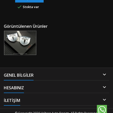
Ürün/Tırnaklı / Geçmeli
Kargo ile İndirimli Kargo

Stokta var
Uyumluluk: Orijinal Jantlar /
&amp; Tek Seferde...
Replika ya da Farklı Jantlar için
Ölçüyü Baz
Alınız!R5/10"Orjinal / Orijinal
Kutusunda / Özel
Görüntülenen Ürünler
Ambalajında" "" Stok Ürünü
&amp; Aynı Gün &amp; Hızlı
Gönderi &amp;...

GENEL BILGILER

HESABINIZ

İLETİŞİM