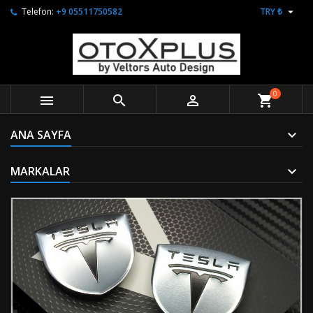

Telefon:
+9 05511750582
TRY ₺
0



shopping_cart
ANA SAYFA
MARKALAR