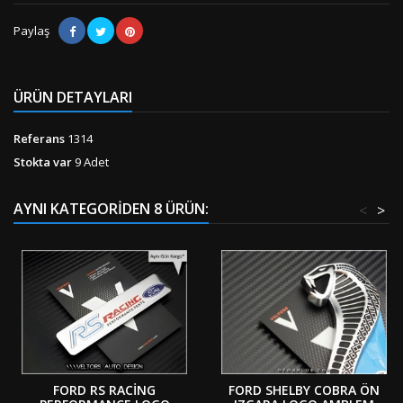
Paylaş
ÜRÜN DETAYLARI
Referans
1314
Stokta var
9 Adet
AYNI KATEGORIDEN 8 ÜRÜN:
<
>
FORD RS RACING
FORD SHELBY COBRA ÖN