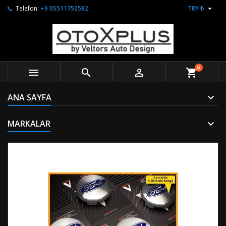

Telefon:
+9 05511750582
TRY ₺
0



shopping_cart
ANA SAYFA
MARKALAR