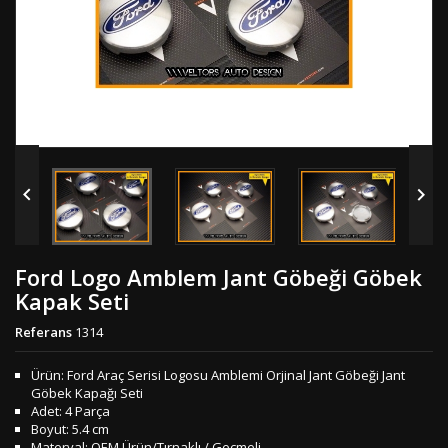


Ford Logo Amblem Jant Göbeği Göbek
Kapak Seti
Referans
1314
Ürün: Ford Araç Serisi Logosu Amblemi Orjinal Jant Göbeği Jant
Göbek Kapağı Seti
Adet: 4 Parça
Boyut: 5.4 cm
Materyal: OEM Ürün/Tırnaklı / Geçmeli