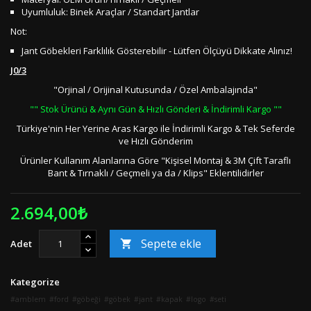
Uyumluluk: Binek Araçlar / Standart Jantlar
Not:
Jant Göbekleri Farklılık Gösterebilir - Lütfen Ölçüyü Dikkate Alınız!
J0/3
"Orjinal / Orijinal Kutusunda / Özel Ambalajında"
"" Stok Ürünü & Aynı Gün & Hızlı Gönderi & İndirimli Kargo ""
Türkiye'nin Her Yerine Aras Kargo ile İndirimli Kargo & Tek Seferde
ve Hızlı Gönderim
Ürünler Kullanım Alanlarına Göre "Kişisel Montaj & 3M Çift Taraflı
Bant & Tırnaklı / Geçmeli ya da / Klips" Eklentilidirler
2.694,00₺
Sepete ekle
Adet

Kategorize
amblem
ford
göbeği
göbek
jant
kapak
logo
seti