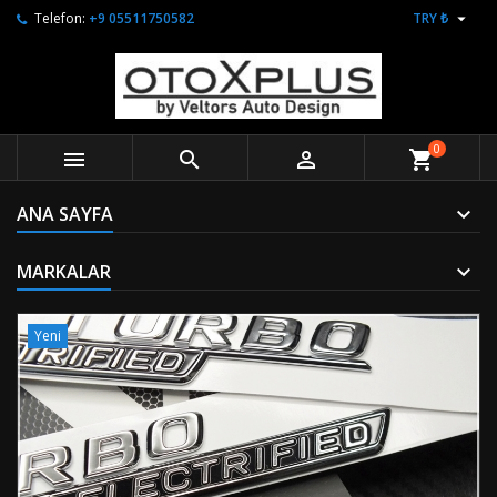

Telefon:
+9 05511750582
TRY ₺
0



shopping_cart
ANA SAYFA
MARKALAR
Yeni