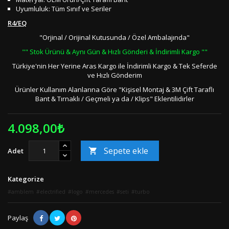
Uyumluluk: Tüm Sınıf ve Seriler
R4/EQ
"Orjinal / Orijinal Kutusunda / Özel Ambalajında"
"" Stok Ürünü & Aynı Gün & Hızlı Gönderi & İndirimli Kargo ""
Türkiye'nin Her Yerine Aras Kargo ile İndirimli Kargo & Tek Seferde
ve Hızlı Gönderim
Ürünler Kullanım Alanlarına Göre "Kişisel Montaj & 3M Çift Taraflı
Bant & Tırnaklı / Geçmeli ya da / Klips" Eklentilidirler
4.098,00₺
Sepete ekle
Adet

Kategorize
amblem
electrified
logo
mercedes
seti
turbo
Paylaş