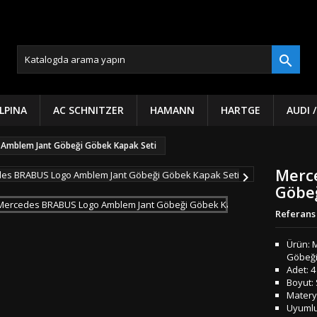

LPINA
AC SCHNITZER
HAMANN
HARTGE
AUDI 
Amblem Jant Göbeği Göbek Kapak Seti
Merc

Göbeğ
Referans
Ürün: 
Göbeği
Adet: 4
Boyut:
Matery
Uyumlul