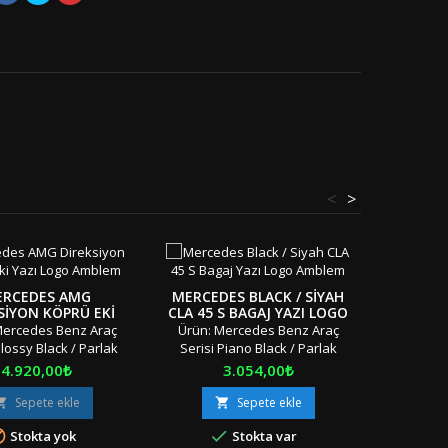
<
>
RCEDES AMG
MERCEDES BLACK / SIYAH
MERCED
SIYON KÖPRÜ EKI
CLA 45 S BAGAJ YAZI LOGO
GÖBE
I LOGO AMBLEM
AMBLEM
Mercedes Benz Araç
Ürün: Mercedes Benz Araç
Ürün: M
Glossy Black / Parlak
Serisi Piano Black / Parlak
Serisi 
AMG Direksiyon Eki
Siyah CLA 45 S / CLA45 S Bagaj
Göbeği 
Fiyat
Fiyat
4.920,00₺
3.054,00₺
 Amblemi Adet: Tek
Yazısı Logosu Amblemi Seti
Seti Ad
a Boyut: Standart
Adet: Tek Parça Boyut:
Standart 
Sepete ekle
Sepete ekle


: OEM Ürün / Geçmeli
Standart Materyal: OEM Ürün/
Ürün/T


Stokta yok
Stokta var
rnaklı Uyumluluk:
Çift Taraflı Bant Uyumluluk:
UyumlulukÇ