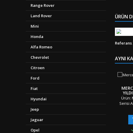
Range Rover
Land Rover
ÜRÜN D
Mini
Honda
Referans
Alfa Romeo
Chevrolet
AYNI K
Citroen
Ford
MERC
Fiat
YILD
Ürün: 
Hyundai
Serisi 
Logos
Jeep
Parça (
Boyut:
Jaguar
OEM Ür
Opel
Uyuml