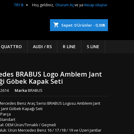

TRY ₺
Hoş geldiniz,
Oturum Aç
ve ya
Hesap oluştur
shopping_cart
Sepet:
0
Ürünler - 0,00₺
/ QUATTRO
AUDI / RS
R LINE
S LINE
edes BRABUS Logo Amblem Jant
i Göbek Kapak Seti
2614
Marka
BRABUS
Mercedes Benz Araç Serisi BRABUS Logosu Amblemi Jant
 Jant Göbek Kapağı Seti
 Parça
 Standart
al: OEM Ürün/Tırnaklı / Geçmeli
uk: Ürün Mercedes Benz 16 / 17 /18 / 19 ve Üzeri Jantlar