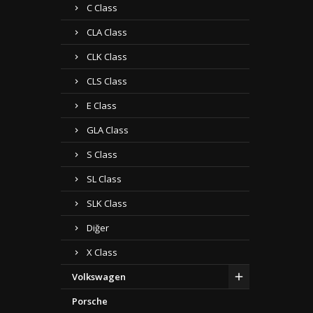
C Class
CLA Class
CLK Class
CLS Class
E Class
GLA Class
S Class
SL Class
SLK Class
Diğer
X Class
Volkswagen
Porsche