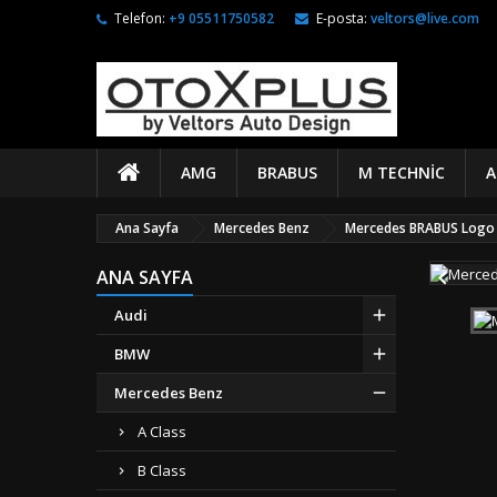
Telefon:
+9 05511750582
E-posta:
veltors@live.com
AMG
BRABUS
M TECHNIC
A
Ana Sayfa
Mercedes Benz
Mercedes BRABUS Logo 

ANA SAYFA
Audi
BMW
Mercedes Benz
A Class
B Class