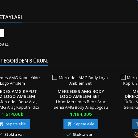
ETAYLARI
2614
ATEGORIDEN 8 ÜRÜN:
EDES AMG KAPUT
MERCEDES AMG BODY
ME
IZ LOGO AMBLEM
LOGO AMBLEM SETI
DIREK
YAZ
Mercedes Benz Araç
Ürün: Mercedes Benz Araç
Ürün: 
AMG Araç Kaput Yıldızı
Serisi AMG Body Araç Logosu
Serisi 
u Amblemi Adet: Tek
Amblemi Seti Adet: 2 Parça
Siyah 
Fiyat
Fiyat
1.614,00₺
1.194,00₺
Montaj Ekipman Setli)
Boyut: Standart MMateryal:
Logosu
 Standart Materyal:
OEM Ürün/Çift Taraflı Bant
Parç
Sepete ekle
Sepete ekle


ün/ Geçmeli / Vidalı
Uyumluluk: Tüm Sınıf ve
Materyal


Stokta var
Stokta var
uluk: Tüm Sınıf ve
SerilerK2/11"Orjinal / Orijinal
/ Tı