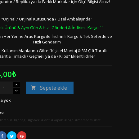
gundur / Replika ya da Farklı Markalar için Ölçü Bilgisi Alınız!
"Orjinal / Orijinal Kutusunda / Özel Ambalajında"
ok Ürünü & Aynı Gün & Hızlı Gönderi & İndirimli Kargo ""
in Her Yerine Aras Kargo ile İndirimli Kargo & Tek Seferde ve
Hızlı Gönderim
 Kullanım Alanlarına Göre "Kişisel Montaj & 3M Çift Taraflı
Bant & Tırnaklı / Geçmeli ya da / Klips" Eklentilidirler
4,00₺
Sepete ekle

a yok
ze
brabus
göbeği
göbek
jant
kapak
logo
mercedes
seti