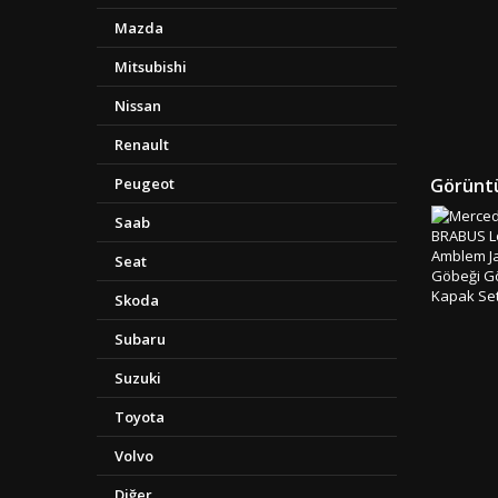
Seril
Mazda
Oriji
Ambala
Mitsubishi
&amp; 
Gönderi 
Nissan
"" Tü
Renault
Peugeot
Görüntü
Saab
Seat
Skoda
Subaru
Suzuki
Toyota
Volvo
Diğer