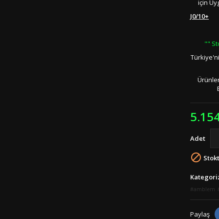
için Uy
J0/10+
"" St
Türkiye'n
Ürünler
5.15
Adet

Stokt
Kategori
amblem
Paylaş