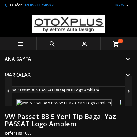

Telefon:
+9 05511750582
TRY ₺
0



shopping_cart
ANA SAYFA
MARKALAR


VW Passat B8.5 Yeni Tip Bagaj Yazı
PASSAT Logo Amblem
Referans
1068