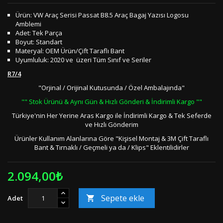
Ürün: VW Araç Serisi Passat B8.5 Araç Bagaj Yazısı Logosu
Amblemi
Adet: Tek Parça
Boyut: Standart
Materyal: OEM Ürün/Çift Taraflı Bant
Uyumluluk: 2020 ve üzeri Tüm Sınıf ve Seriler
R7/4
"Orjinal / Orijinal Kutusunda / Özel Ambalajında"
"" Stok Ürünü & Aynı Gün & Hızlı Gönderi & İndirimli Kargo ""
Türkiye'nin Her Yerine Aras Kargo ile İndirimli Kargo & Tek Seferde
ve Hızlı Gönderim
Ürünler Kullanım Alanlarına Göre "Kişisel Montaj & 3M Çift Taraflı
Bant & Tırnaklı / Geçmeli ya da / Klips" Eklentilidirler
2.094,00₺
Sepete ekle
Adet
