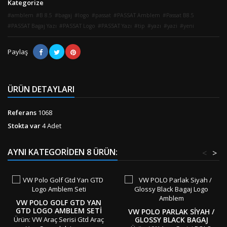
Kategorize
amblem
B 8.5
bagaj
logo
passat
PASSAT Amblem
Passat B8.5
PASSAT Bagaj Yazı
PASSAT Logo
PASSAT Yazı
tip
yazı
yazi
yeni
Paylaş
ÜRÜN DETAYLARI
Referans
1068
Stokta var
4 Adet
AYNI KATEGORIDEN 8 ÜRÜN:
<
>
VW POLO GOLF GTD YAN
GTD LOGO AMBLEM SETI
VW POLO PARLAK SIYAH /
Ürün: VW Araç Serisi Gtd Araç
GLOSSY BLACK BAGAJ