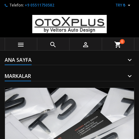

Telefon:
+9 05511750582
TRY ₺
0



shopping_cart
ANA SAYFA
MARKALAR