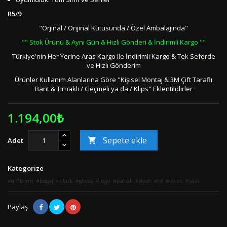
R5/9
"Orjinal / Orijinal Kutusunda / Özel Ambalajında"
"" Stok Ürünü & Aynı Gün & Hızlı Gönderi & İndirimli Kargo ""
Türkiye'nin Her Yerine Aras Kargo ile İndirimli Kargo & Tek Seferde
ve Hızlı Gönderim
Ürünler Kullanım Alanlarına Göre "Kişisel Montaj & 3M Çift Taraflı
Bant & Tırnaklı / Geçmeli ya da / Klips" Eklentilidirler
1.194,00₺
Sepete ekle
Adet

Kategorize
amblem
bagaj
black
glossy
logo
parlak
siyah
T3
volvo
yazı
Paylaş