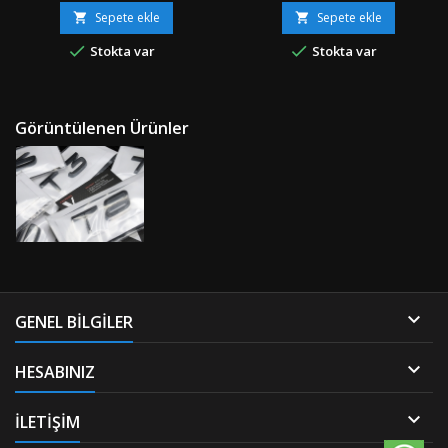
Çift Taraflı Bant Uyumluluk:
Parça Boyut: Standart
Sepete ekle
Sepete ekle


Tüm Sınıf ve SerilerR5/9+
Materyal: OEM Ürün/Çift


Stokta var
Stokta var
"Orjinal / Orijinal Kutusunda /
Taraflı Bant Uyumluluk: Tüm
Özel Ambalajında" "" Stok
Sınıf ve SerilerR5/9 "Orjinal /
Ürünü &amp; Aynı Gün &amp;
Orijinal Kutusunda / Özel
Hızlı Gönderi &amp; İndirimli
Ambalajında" "" Stok Ürünü
Kargo "" Türkiye'nin Her
&amp; Aynı Gün &amp; Hızlı
Görüntülenen Ürünler
Yerine Aras Kargo ile İndirimli
Gönderi &amp; İndirimli Kargo
Kargo &amp; Tek...
"" Türkiye'nin Her Yerine
Aras...

GENEL BILGILER

HESABINIZ

İLETİŞİM