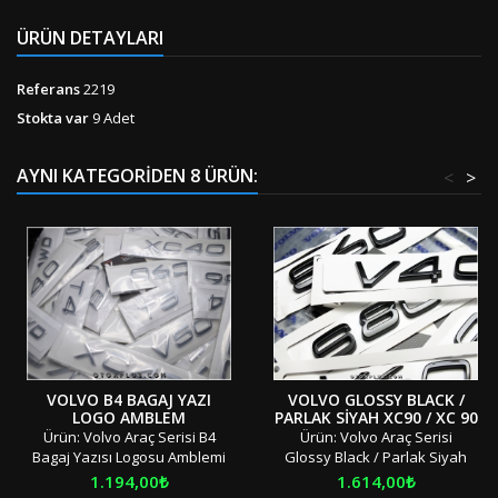
ÜRÜN DETAYLARI
Referans
2219
Stokta var
9 Adet
AYNI KATEGORIDEN 8 ÜRÜN:
<
>
VOLVO B4 BAGAJ YAZI
VOLVO GLOSSY BLACK /
LOGO AMBLEM
PARLAK SIYAH XC90 / XC 90
BAGAJ YAZI LOGO AMBLEM
Ürün: Volvo Araç Serisi B4
Ürün: Volvo Araç Serisi
Bagaj Yazısı Logosu Amblemi
Glossy Black / Parlak Siyah
Adet: Tek Parça Boyut:
XC90 / XC 90 Bagaj Yazısı
Fiyat
Fiyat
1.194,00₺
1.614,00₺
Standart Materyal: OEM Ürün/
Logosu Amblemi Adet: Tek